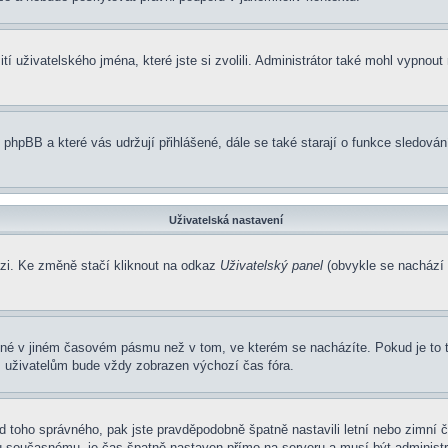
í uživatelského jména, které jste si zvolili. Administrátor také mohl vypnout
 phpBB a které vás udržují přihlášené, dále se také starají o funkce sledová
Uživatelská nastavení
ázi. Ke změně stačí kliknout na odkaz
Uživatelský panel
(obvykle se nachází 
ené v jiném časovém pásmu než v tom, ve kterém se nacházíte. Pokud je to 
m uživatelům bude vždy zobrazen výchozí čas fóra.
í od toho správného, pak jste pravděpodobně špatně nastavili letní nebo zimn
současnému, je čas špatně nastaven přímo na serveru a musí být administr