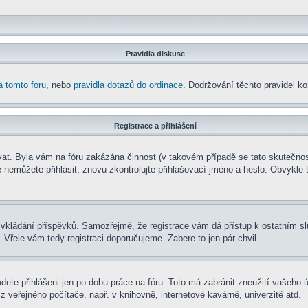
Pravidla diskuse
a tomto foru
, nebo
pravidla dotazů do ordinace
. Dodržování těchto pravidel kon
Registrace a přihlášení
rovat. Byla vám na fóru zakázána činnost (v takovém případě se tato skutečnos
e se nemůžete přihlásit, znovu zkontrolujte přihlašovací jméno a heslo. Obvyk
t ke vkládání příspěvků. Samozřejmě, že registrace vám dá přístup k ostatní
 Vřele vám tedy registraci doporučujeme. Zabere to jen pár chvil.
udete přihlášeni jen po dobu práce na fóru. Toto má zabránit zneužití vašeho ú
 veřejného počítače, např. v knihovně, internetové kavárně, univerzitě atd.