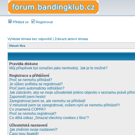
Přihlásit se
Registrovat
Vyhledat témata bez odpovědí
|
Zobrazit aktivní témata
Obsah fóra
Pravidla diskuse
Můj příspěvek byl označen jako nevhodný. Jak je to možné?
Registrace a přihlášení
Proč se nemohu přihlásit?
Je vůbec potřeba se registrovat?
Proč jsem automaticky odhlášen?
Jak zabráním, aby se moje uživatelské jméno objevilo v seznamu právě přih
Zapomněl jsem heslo!
Zaregistroval jsem se, ale nemohu se přihlásit!
V minulosti jsem se zaregistroval, ovšem nyní se nemohu přihlásit?!
Co znamená COPPA?
Proč se nemohu registrovat?
Co dělá odkaz „Smazat všechny cookies z fóra“?
Uživatelská nastavení
Jak změním svoje nastavení?
Časy jsou špatně!