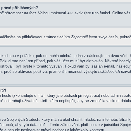
 právě přihlášených?
ji přítomnost na fóru
. Volbou možnosti
aktivujete tuto funkci. Online vá
Ano
máčkněte na přihlašovací stránce tlačítko
Zapomněl jsem svoje heslo
, pokrač
okud jsou v pořádku, pak se mohla odehrát jedna z následujících dvou věcí. 
Pokud toto není ten případ, pak váš účet musí být aktivován. Některé boardy
gistrovali, byli byste k tomuto vyzváni. Pokud vám byl zaslán e-mail, následu
em, proč se aktivace používá, je zmenšit možnost výskytu
nežádoucích
uživat
it?!
eslo (zkontrolujte e-mail, který jste obdrželi při registraci) nebo administrá
ě odstraňují uživatelé, kteří ničím nepřispěli, aby se zmenšila velikost data
 ve Spojených Státech, který má za úkol chránit mládež na internetu. Stránky
pců, aby tyto data uložil. Tento zákon však platí pouze v jurisdikci Spojených
 a nebude poskytovat právni podporu v jakémkoliv kontextu.