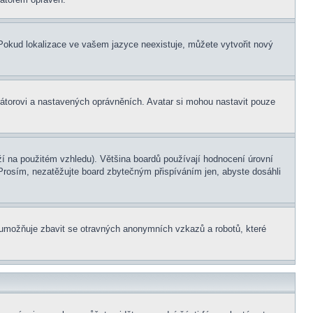
. Pokud lokalizace ve vašem jazyce neexistuje, můžete vytvořit nový
rátorovi a nastavených oprávněních. Avatar si mohou nastavit pouze
í na použitém vzhledu). Většina boardů používají hodnocení úrovní
. Prosím, nezatěžujte board zbytečným přispíváním jen, abyste dosáhli
ní umožňuje zbavit se otravných anonymních vzkazů a robotů, které