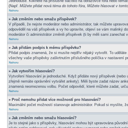
Jednoduše. Klikněte na příslušné tlačítko na obrazovce fóra nebo témat
(Např.
Můžete přidat nová téma do tohoto fóra, Můžete hlasovat v tomto 
Nahoru
» Jak změním nebo smažu příspěvek?
V případě, že nejste moderátor nebo administrátor, tak můžete upravov
odpověděl na váš příspěvek a vy ho upravíte, objeví se vám malinký dod
moderátor či administrátor změnili příspěvek (ti by měli sami zanechat
Nahoru
» Jak přidám podpis k mému příspěvku?
Přidat podpis znamená, že si musíte nejdřív nějaký vytvořit. To uděláte
všechny vaše příspěvky zaškrtnutím příslušného políčka v nastavení pr
Nahoru
» Jak vytvořím hlasování?
Vytvoření hlasování je jednoduché. Když přidáte nový příspěvek (nebo u
zřejmě nemáte oprávnění vytvářet ankety). Měli byste zadat název ank
znamená neomezenou volbu. Počet odpovědí, které můžete zadat, určuj
Nahoru
» Proč nemohu přidat více možností pro hlasování?
Maximální počet možností stanovuje administrátor. Pokud si myslíte, že
Nahoru
» Jak změním nebo smažu hlasování?
Je to stejné jako s příspěvky, hlasování mohou být upravována původní