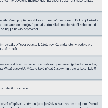
 co vám je povoleno můžete vidět na spodní části fóra nebo tématu
eného času po přispění) kliknutím na tlačítko
upravit
. Pokud již někdo
Tento dodatek se neobjeví, pokud zatím nikdo neodpověděl nebo pokud
 na něj již někdo odpověděl.
ním položky
Připojit podpis
. Můžete rovněž přidat stejný podpis pro
 zaškrtnutí).
asování
pod hlavním oknem na přidávání příspěvků (pokud to nevidíte,
 na
Přidat odpověď
. Můžete také přidat časový limit pro anketu, kde 0
 pro další informace.
první příspěvek v tématu (toto je vždy s hlasováním spojeno). Pokud