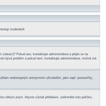
trolují moderátoři.
t zobrazí)? Pokud ano, kontaktujte administrátora a ptejte se na
le toto bývá problém a pokud není, kontaktujte administrátora, možná má
m službám nedostupným anonymním uživatelům, jako např. postavičky,
čtu někým jiným. Abyste zůstali přihlášeni, zaškrtněte toto políčko,