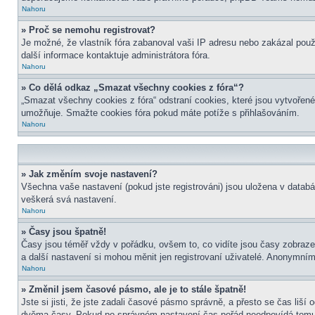
Nahoru
» Proč se nemohu registrovat?
Je možné, že vlastník fóra zabanoval vaši IP adresu nebo zakázal použit
další informace kontaktuje administrátora fóra.
Nahoru
» Co dělá odkaz „Smazat všechny cookies z fóra“?
„Smazat všechny cookies z fóra“ odstraní cookies, které jsou vytvořené
umožňuje. Smažte cookies fóra pokud máte potíže s přihlašováním.
Nahoru
» Jak změním svoje nastavení?
Všechna vaše nastavení (pokud jste registrováni) jsou uložena v datab
veškerá svá nastavení.
Nahoru
» Časy jsou špatně!
Časy jsou téměř vždy v pořádku, ovšem to, co vidíte jsou časy zobraz
a další nastavení si mohou měnit jen registrovaní uživatelé. Anonymní
Nahoru
» Změnil jsem časové pásmo, ale je to stále špatně!
Jste si jisti, že jste zadali časové pásmo správně, a přesto se čas liš
dvěma časy. Pokud po správném nastavení čas pořád neodpovídá tomu 