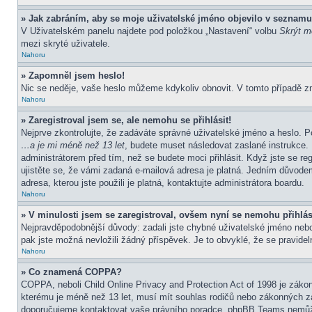
» Jak zabráním, aby se moje uživatelské jméno objevilo v seznamu
V Uživatelském panelu najdete pod položkou „Nastavení“ volbu
Skrýt mo
mezi skryté uživatele.
Nahoru
» Zapomněl jsem heslo!
Nic se neděje, vaše heslo můžeme kdykoliv obnovit. V tomto případě z
Nahoru
» Zaregistroval jsem se, ale nemohu se přihlásit!
Nejprve zkontrolujte, že zadáváte správné uživatelské jméno a heslo. P
…a je mi méně než 13 let
, budete muset následovat zaslané instrukce. 
administrátorem před tím, než se budete moci přihlásit. Když jste se re
ujistěte se, že vámi zadaná e-mailová adresa je platná. Jedním důvod
adresa, kterou jste použili je platná, kontaktujte administrátora boardu.
Nahoru
» V minulosti jsem se zaregistroval, ovšem nyní se nemohu přihlás
Nejpravděpodobnější důvody: zadali jste chybné uživatelské jméno nebo h
pak jste možná nevložili žádný příspěvek. Je to obvyklé, že se pravideln
Nahoru
» Co znamená COPPA?
COPPA, neboli Child Online Privacy and Protection Act of 1998 je zákon
kterému je méně než 13 let, musí mít souhlas rodičů nebo zákonných zástu
doporučujeme kontaktovat vaše právního poradce, phpBB Teams nemůže