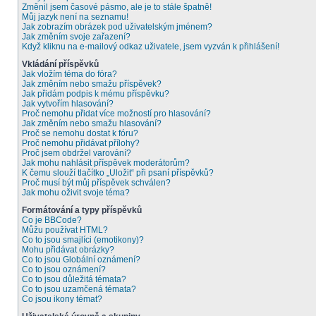
Změnil jsem časové pásmo, ale je to stále špatně!
Můj jazyk není na seznamu!
Jak zobrazím obrázek pod uživatelským jménem?
Jak změním svoje zařazení?
Když kliknu na e-mailový odkaz uživatele, jsem vyzván k přihlášení!
Vkládání příspěvků
Jak vložím téma do fóra?
Jak změním nebo smažu příspěvek?
Jak přidám podpis k mému příspěvku?
Jak vytvořím hlasování?
Proč nemohu přidat více možností pro hlasování?
Jak změním nebo smažu hlasování?
Proč se nemohu dostat k fóru?
Proč nemohu přidávat přílohy?
Proč jsem obdržel varování?
Jak mohu nahlásit příspěvek moderátorům?
K čemu slouží tlačítko „Uložit“ při psaní příspěvků?
Proč musí být můj příspěvek schválen?
Jak mohu oživit svoje téma?
Formátování a typy příspěvků
Co je BBCode?
Můžu používat HTML?
Co to jsou smajlíci (emotikony)?
Mohu přidávat obrázky?
Co to jsou Globální oznámení?
Co to jsou oznámení?
Co to jsou důležitá témata?
Co to jsou uzamčená témata?
Co jsou ikony témat?