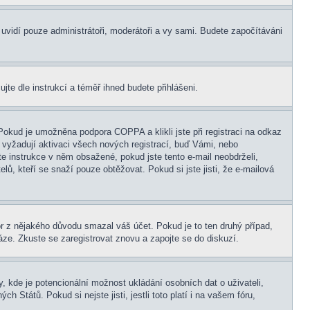
s uvidí pouze administrátoři, moderátoři a vy sami. Budete započítáváni
ujte dle instrukcí a téměř ihned budete přihlášeni.
Pokud je umožněna podpora COPPA a klikli jste při registraci na odkaz
 vyžadují aktivaci všech nových registrací, buď Vámi, nebo
jte instrukce v něm obsažené, pokud jste tento e-mail neobdrželi,
elů, kteří se snaží pouze obtěžovat. Pokud si jste jisti, že e-mailová
tor z nějakého důvodu smazal váš účet. Pokud je to ten druhý případ,
báze. Zkuste se zaregistrovat znovu a zapojte se do diskuzí.
, kde je potencionální možnost ukládání osobních dat o uživateli,
 Států. Pokud si nejste jisti, jestli toto platí i na vašem fóru,