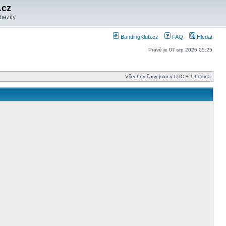
.cz
bezity
BandingKlub.cz
FAQ
Hledat
Právě je 07 srp 2026 05:25
Všechny časy jsou v UTC + 1 hodina