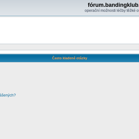
fórum.bandingklub
operační možnosti léčby těžké o
Často kladené otázky
lášených?