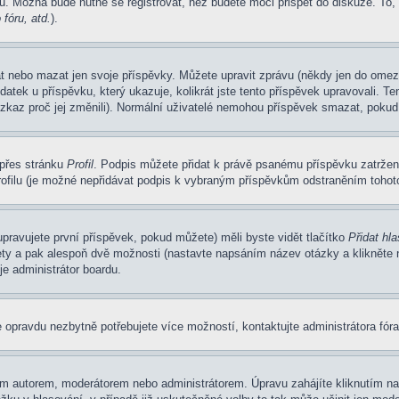
u. Možná bude nutné se registrovat, než budete moci přispět do diskuze. To,
fóru, atd.
).
at nebo mazat jen svoje příspěvky. Můžete upravit zprávu (někdy jen do omez
atek u příspěvku, který ukazuje, kolikrát jste tento příspěvek upravovali. 
 vzkaz proč jej změnili). Normální uživatelé nemohou příspěvek smazat, pokud
 přes stránku
Profil
. Podpis můžete přidat k právě psanému příspěvku zatrže
ofilu (je možné nepřidávat podpis k vybraným příspěvkům odstraněním tohoto
pravujete první příspěvek, pokud můžete) měli byste vidět tlačítko
Přidat hl
ety a pak alespoň dvě možnosti (nastavte napsáním název otázky a klikněte
e administrátor boardu.
 opravdu nezbytně potřebujete více možností, kontaktujte administrátora fóra
m autorem, moderátorem nebo administrátorem. Úpravu zahájíte kliknutím na 