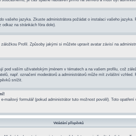
um do vašeho jazyka. Zkuste administrátora požádat o instalaci vašeho jazyka
 odkaz na stránkách fóra dole).
záložkou Profil. Způsoby jakými si můžete upravit avatar závisí na administ
jí pod vaším uživatelským jménem v tématech a na vašem profilu, což zálež
ivatelů, např. označení moderátorů a administrátorů může mít zvláštní vzhled
pěvků snížit.
ní!
 e-mailový formulář (pokud administrátor tuto možnost povolil). Toto opatře
Vkládání příspěvků