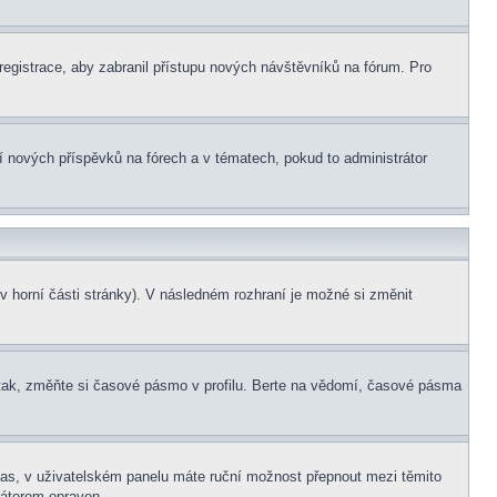
 registrace, aby zabranil přístupu nových návštěvníků na fórum. Pro
ní nových příspěvků na fórech a v tématech, pokud to administrátor
v horní části stránky). V následném rozhraní je možné si změnit
tak, změňte si časové pásmo v profilu. Berte na vědomí, časové pásma
í čas, v uživatelském panelu máte ruční možnost přepnout mezi těmito
átorem opraven.