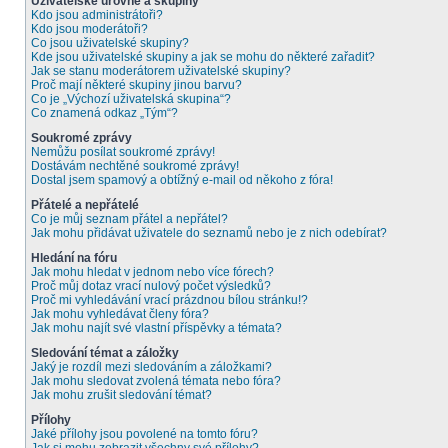
Uživatelské úrovně a skupiny
Kdo jsou administrátoři?
Kdo jsou moderátoři?
Co jsou uživatelské skupiny?
Kde jsou uživatelské skupiny a jak se mohu do některé zařadit?
Jak se stanu moderátorem uživatelské skupiny?
Proč mají některé skupiny jinou barvu?
Co je „Výchozí uživatelská skupina“?
Co znamená odkaz „Tým“?
Soukromé zprávy
Nemůžu posílat soukromé zprávy!
Dostávám nechtěné soukromé zprávy!
Dostal jsem spamový a obtížný e-mail od někoho z fóra!
Přátelé a nepřátelé
Co je můj seznam přátel a nepřátel?
Jak mohu přidávat uživatele do seznamů nebo je z nich odebírat?
Hledání na fóru
Jak mohu hledat v jednom nebo více fórech?
Proč můj dotaz vrací nulový počet výsledků?
Proč mi vyhledávání vrací prázdnou bílou stránku!?
Jak mohu vyhledávat členy fóra?
Jak mohu najít své vlastní příspěvky a témata?
Sledování témat a záložky
Jaký je rozdíl mezi sledováním a záložkami?
Jak mohu sledovat zvolená témata nebo fóra?
Jak mohu zrušit sledování témat?
Přílohy
Jaké přílohy jsou povolené na tomto fóru?