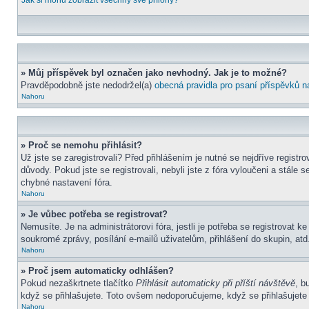
Jak si mohu zobrazit všechny své přílohy?
» Můj příspěvek byl označen jako nevhodný. Jak je to možné?
Pravděpodobně jste nedodržel(a)
obecná pravidla pro psaní příspěvků n
Nahoru
» Proč se nemohu přihlásit?
Už jste se zaregistrovali? Před přihlášením je nutné se nejdříve regist
důvody. Pokud jste se registrovali, nebyli jste z fóra vyloučeni a stál
chybné nastavení fóra.
Nahoru
» Je vůbec potřeba se registrovat?
Nemusíte. Je na administrátorovi fóra, jestli je potřeba se registrova
soukromé zprávy, posílání e-mailů uživatelům, přihlášení do skupin, atd.
Nahoru
» Proč jsem automaticky odhlášen?
Pokud nezaškrtnete tlačítko
Přihlásit automaticky při příští návštěvě
, b
když se přihlašujete. Toto ovšem nedoporučujeme, když se přihlašujete z
Nahoru