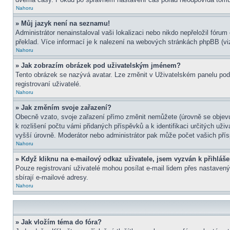
Nahoru
» Můj jazyk není na seznamu!
Administrátor nenainstaloval vaši lokalizaci nebo nikdo nepřeložil fór
překlad. Více informací je k nalezení na webových stránkách phpBB (viz
Nahoru
» Jak zobrazím obrázek pod uživatelským jménem?
Tento obrázek se nazývá avatar. Lze změnit v Uživatelském panelu pod 
registrovaní uživatelé.
Nahoru
» Jak změním svoje zařazení?
Obecně vzato, svoje zařazení přímo změnit nemůžete (úrovně se objevu
k rozlišení počtu vámi přidaných příspěvků a k identifikaci určitých už
vyšší úrovně. Moderátor nebo administrátor pak může počet vašich přís
Nahoru
» Když kliknu na e-mailový odkaz uživatele, jsem vyzván k přihláše
Pouze registrovaní uživatelé mohou posílat e-mail lidem přes nastavený
sbírají e-mailové adresy.
Nahoru
» Jak vložím téma do fóra?