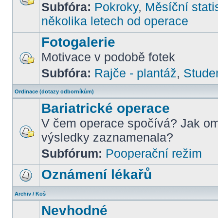
Subfóra:
Pokroky
,
Měsíční stati
několika letech od operace
Fotogalerie
Motivace v podobě fotek
Subfóra:
Rajče - plantáž
,
Stude
Ordinace (dotazy odborníkům)
Bariatrické operace
V čem operace spočívá? Jak om
výsledky zaznamenala?
Subfórum:
Pooperační režim
Oznámení lékařů
Archiv / Koš
Nevhodné