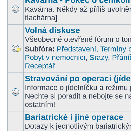
Kavárna - Pokec o čemkoli
Kavárna. Někdy až příliš uvoln
tlachárna]
Volná diskuse
Všeobecné otevřené fórum o tom
Subfóra:
Představení
,
Termíny o
Pobyt v nemocnici
,
Srazy
,
Přání
Receptář
Stravování po operaci (jíde
Informace o jídelníčku a režimu 
Nechte si poradit a nebojte se n
ostatním!
Bariatrické i jiné operace
Dotazy k jednotlivým bariatrick