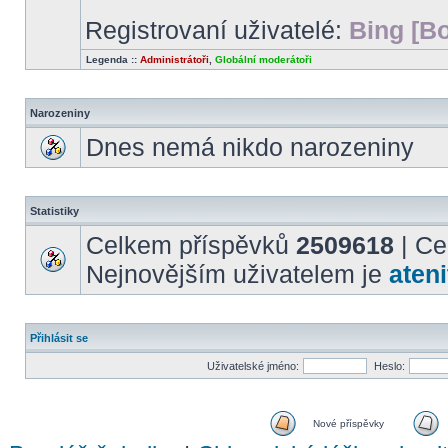
Registrovaní uživatelé:
Bing [Bo
Legenda ::
Administrátoři
,
Globální moderátoři
Narozeniny
Dnes nemá nikdo narozeniny
Statistiky
Celkem příspěvků
2509618
| Ce
Nejnovějším uživatelem je
ateni
Přihlásit se
Uživatelské jméno:
Heslo:
Nové příspěvky