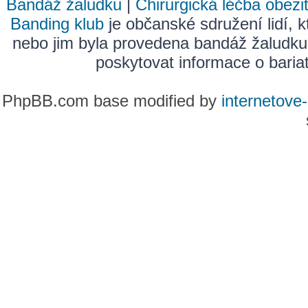
Bandáž žaludku
|
Chirurgická léčba obezi
Banding klub
je občanské sdružení lidí, k
nebo jim byla provedena bandáž žaludku
poskytovat informace o bariatr
PhpBB.com base modified by
internetove-