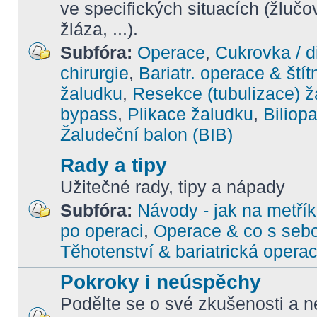
ve specifických situacích (žlučo
žláza, ...).
Subfóra:
Operace
,
Cukrovka / d
chirurgie
,
Bariatr. operace & štít
žaludku
,
Resekce (tubulizace) ž
bypass
,
Plikace žaludku
,
Biliop
Žaludeční balon (BIB)
Rady a tipy
Užitečné rady, tipy a nápady
Subfóra:
Návody - jak na metřík
po operaci
,
Operace & co s seb
Těhotenství & bariatrická opera
Pokroky i neúspěchy
Podělte se o své zkušenosti a ne