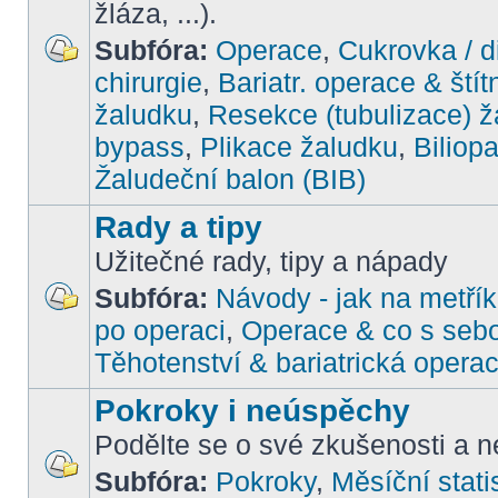
žláza, ...).
Subfóra:
Operace
,
Cukrovka / d
chirurgie
,
Bariatr. operace & štít
žaludku
,
Resekce (tubulizace) ž
bypass
,
Plikace žaludku
,
Biliop
Žaludeční balon (BIB)
Rady a tipy
Užitečné rady, tipy a nápady
Subfóra:
Návody - jak na metřík
po operaci
,
Operace & co s seb
Těhotenství & bariatrická opera
Pokroky i neúspěchy
Podělte se o své zkušenosti a ne
Subfóra:
Pokroky
,
Měsíční stati