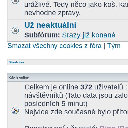
urážlivé. Tedy něco jako koš, k
nevhodné zprávy.
Už neaktuální
Subfórum:
Srazy již konané
Smazat všechny cookies z fóra
|
Tým
Obsah fóra
Kdo je online
Celkem je online
372
uživatelů :
návštěvníků (Tato data jsou založ
posledních 5 minut)
Nejvíce zde současně bylo pří