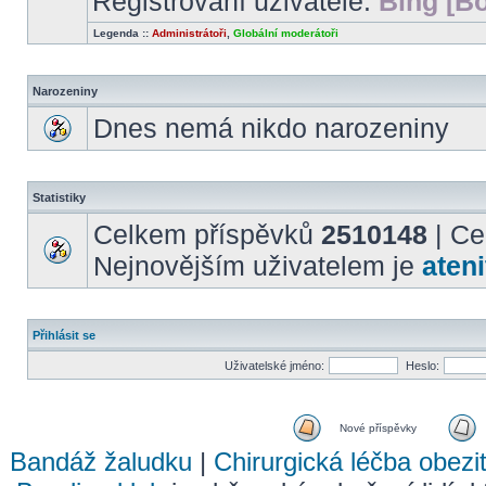
Registrovaní uživatelé:
Bing [Bo
Legenda ::
Administrátoři
,
Globální moderátoři
Narozeniny
Dnes nemá nikdo narozeniny
Statistiky
Celkem příspěvků
2510148
| Ce
Nejnovějším uživatelem je
ateni
Přihlásit se
Uživatelské jméno:
Heslo:
Nové příspěvky
Bandáž žaludku
|
Chirurgická léčba obezi