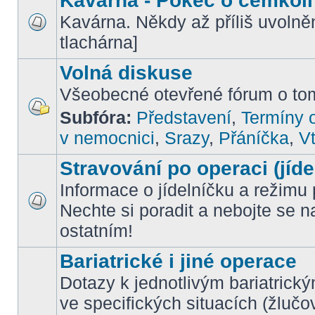
Kavárna - Pokec o čemkoli
Kavárna. Někdy až příliš uvoln
tlachárna]
Volná diskuse
Všeobecné otevřené fórum o tom
Subfóra:
Představení
,
Termíny o
v nemocnici
,
Srazy
,
Přáníčka
,
Vt
Stravování po operaci (jíde
Informace o jídelníčku a režimu 
Nechte si poradit a nebojte se n
ostatním!
Bariatrické i jiné operace
Dotazy k jednotlivým bariatrick
ve specifických situacích (žlučo