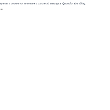
raci a poskytovat informace o bariatrické chirurgii a výsledcích této léčby.
ení