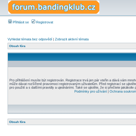
Přihlásit se
Registrovat
Vyhledat témata bez odpovědí
|
Zobrazit aktivní témata
Obsah fóra
Pro přihlášení musíte být registrován. Registrace trvá jen pár vteřin a dává vám mnoh
může dávat rozšířené pravomoci registrovaným uživatelům. Před registrací se ujistět
pro použití a s dalšími pravidly a ujednáními. Také se ujistěte, že si přečtete jakákoliv 
Podmínky pro užívání
|
Ochrana soukrom
Obsah fóra