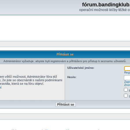
fórum.bandingklub
operační možnosti léčby těžké o
Přihlásit se
Administrátor vyžaduje, abyste byli registrováni a přihlášeni pro přístup k seznamu uživatelů.
Uživatelské jméno:
Regi
em větší možnosti. Administrátor fóra též
Heslo:
e, že jste se obeznámili s našimi podmínkami
Zapo
pravidla, která se na fóru objeví.
Znov
í