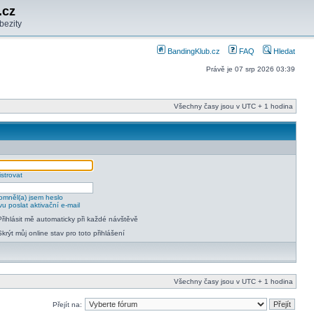
.cz
bezity
BandingKlub.cz
FAQ
Hledat
Právě je 07 srp 2026 03:39
Všechny časy jsou v UTC + 1 hodina
strovat
mněl(a) jsem heslo
u poslat aktivační e-mail
Přihlásit mě automaticky při každé návštěvě
Skrýt můj online stav pro toto přihlášení
Všechny časy jsou v UTC + 1 hodina
Přejít na: