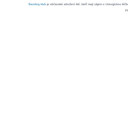
Banding klub
je občanské sdružení lidí, kteří mají zájem o chirurgickou léč
P