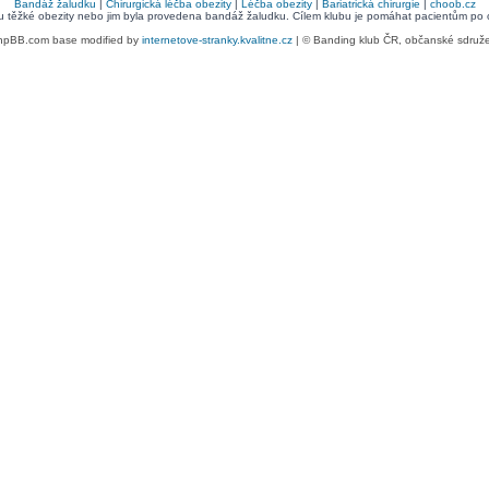
Bandáž žaludku
|
Chirurgická léčba obezity
|
Léčba obezity
|
Bariatrická chirurgie
|
choob.cz
bu těžké obezity nebo jim byla provedena bandáž žaludku. Cílem klubu je pomáhat pacientům po ope
hpBB.com base modified by
internetove-stranky.kvalitne.cz
| © Banding klub ČR, občanské sdruž