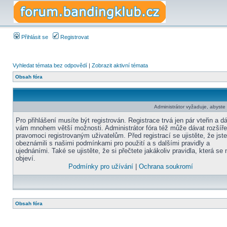
Přihlásit se
Registrovat
Vyhledat témata bez odpovědí
|
Zobrazit aktivní témata
Obsah fóra
Administrátor vyžaduje, abyste b
Pro přihlášení musíte být registrován. Registrace trvá jen pár vteřin a d
vám mnohem větší možnosti. Administrátor fóra též může dávat rozšíř
pravomoci registrovaným uživatelům. Před registrací se ujistěte, že jst
obeznámili s našimi podmínkami pro použití a s dalšími pravidly a
ujednáními. Také se ujistěte, že si přečtete jakákoliv pravidla, která se 
objeví.
Podmínky pro užívání
|
Ochrana soukromí
Obsah fóra