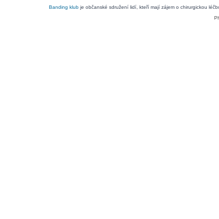
Banding klub
je občanské sdružení lidí, kteří mají zájem o chirurgickou léč
P