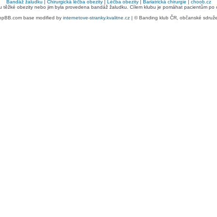
Bandáž žaludku
|
Chirurgická léčba obezity
|
Léčba obezity
|
Bariatrická chirurgie
|
choob.cz
bu těžké obezity nebo jim byla provedena bandáž žaludku. Cílem klubu je pomáhat pacientům po ope
hpBB.com base modified by
internetove-stranky.kvalitne.cz
| © Banding klub ČR, občanské sdruž