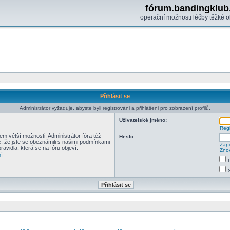
fórum.bandingklub
operační možnosti léčby těžké o
Přihlásit se
Administrátor vyžaduje, abyste byli registrováni a přihlášeni pro zobrazení profilů.
Uživatelské jméno:
Regi
em větší možnosti. Administrátor fóra též
Heslo:
e, že jste se obeznámili s našimi podmínkami
Zapo
pravidla, která se na fóru objeví.
Znov
í