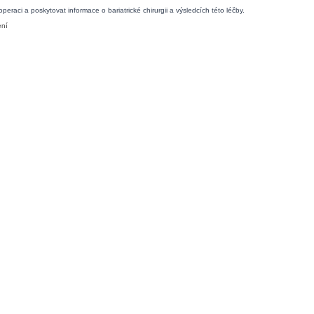
raci a poskytovat informace o bariatrické chirurgii a výsledcích této léčby.
ení