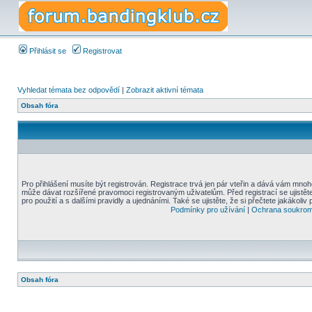
Přihlásit se
Registrovat
Vyhledat témata bez odpovědí
|
Zobrazit aktivní témata
Obsah fóra
Pro přihlášení musíte být registrován. Registrace trvá jen pár vteřin a dává vám mnoh
může dávat rozšířené pravomoci registrovaným uživatelům. Před registrací se ujistět
pro použití a s dalšími pravidly a ujednáními. Také se ujistěte, že si přečtete jakákoliv 
Podmínky pro užívání
|
Ochrana soukrom
Obsah fóra