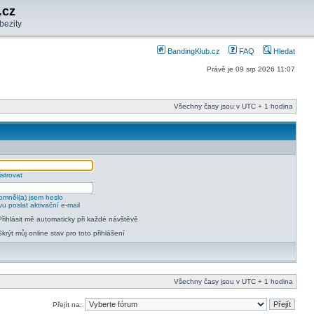
.cz
bezity
BandingKlub.cz
FAQ
Hledat
Právě je 09 srp 2026 11:07
Všechny časy jsou v UTC + 1 hodina
strovat
mněl(a) jsem heslo
u poslat aktivační e-mail
Přihlásit mě automaticky při každé návštěvě
Skrýt můj online stav pro toto přihlášení
Všechny časy jsou v UTC + 1 hodina
Přejít na: