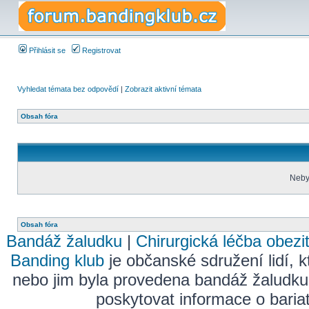
Přihlásit se
Registrovat
Vyhledat témata bez odpovědí
|
Zobrazit aktivní témata
Obsah fóra
Nebyl
Obsah fóra
Bandáž žaludku
|
Chirurgická léčba obezi
Banding klub
je občanské sdružení lidí, k
nebo jim byla provedena bandáž žaludku
poskytovat informace o bariatr