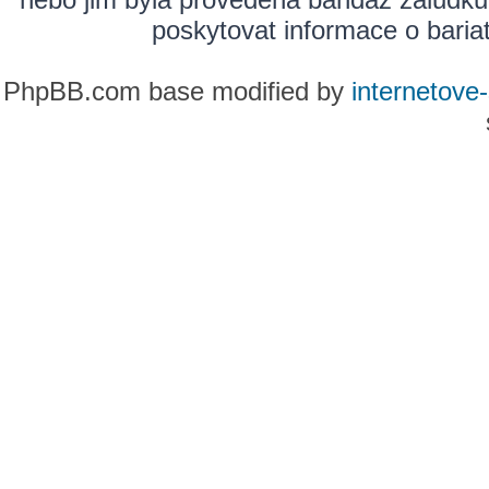
poskytovat informace o bariatr
PhpBB.com base modified by
internetove-