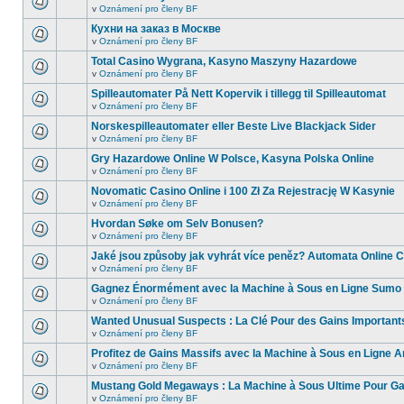
v
Oznámení pro členy BF
Кухни на заказ в Москве
v
Oznámení pro členy BF
Total Casino Wygrana, Kasyno Maszyny Hazardowe
v
Oznámení pro členy BF
Spilleautomater På Nett Kopervik i tillegg til Spilleautomat
v
Oznámení pro členy BF
Norskespilleautomater eller Beste Live Blackjack Sider
v
Oznámení pro členy BF
Gry Hazardowe Online W Polsce, Kasyna Polska Online
v
Oznámení pro členy BF
Novomatic Casino Online i 100 Zł Za Rejestrację W Kasynie
v
Oznámení pro členy BF
Hvordan Søke om Selv Bonusen?
v
Oznámení pro členy BF
Jaké jsou způsoby jak vyhrát více peněz? Automata Online 
v
Oznámení pro členy BF
Gagnez Énormément avec la Machine à Sous en Ligne Sumo
v
Oznámení pro členy BF
Wanted Unusual Suspects : La Clé Pour des Gains Important
v
Oznámení pro členy BF
Profitez de Gains Massifs avec la Machine à Sous en Ligne A
v
Oznámení pro členy BF
Mustang Gold Megaways : La Machine à Sous Ultime Pour G
v
Oznámení pro členy BF