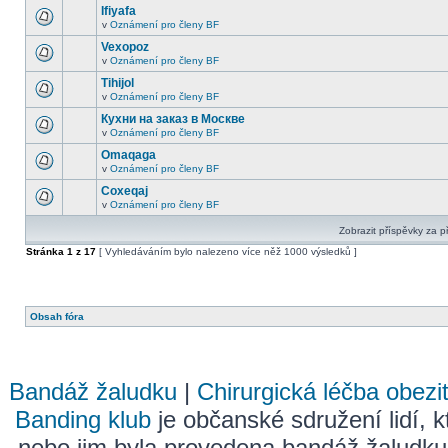
Ifiyafa
v
Oznámení pro členy BF
Vexopoz
v
Oznámení pro členy BF
Tihijol
v
Oznámení pro členy BF
Кухни на заказ в Москве
v
Oznámení pro členy BF
Omaqaga
v
Oznámení pro členy BF
Coxeqaj
v
Oznámení pro členy BF
Zobrazit příspěvky za p
Stránka
1
z
17
[ Vyhledáváním bylo nalezeno více něž 1000 výsledků ]
Obsah fóra
Bandáž žaludku
|
Chirurgická léčba obezi
Banding klub
je občanské sdružení lidí, k
nebo jim byla provedena bandáž žaludku