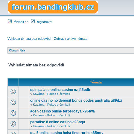
Přihlásit se
Registrovat
Vyhledat témata bez odpovědí
|
Zobrazit aktivní témata
Obsah fóra
Vyhledat témata bez odpovědí
Témata
spin palace online casino nz j45edb
v
Kavárna - Pokec o čemkoli
online casino no deposit bonus codes australia q89dzi
v
Kavárna - Pokec o čemkoli
agen casino online terpercaya x96fwa
v
Kavárna - Pokec o čemkoli
paradise 8 online casino d28nqu
v
Kavárna - Pokec o čemkoli
gta 5 online casino heist fingerprint s85mty