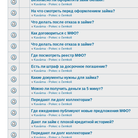
Безопасно ли оформлять займ онлайн?
v
Kavárna - Pokec o čemkoli
На что смотреть перед оформлением займа?
v
Kavárna - Pokec o čemkoli
Что делать после отказа в займе?
v
Kavárna - Pokec o čemkoli
Как договориться с МФО?
v
Kavárna - Pokec o čemkoli
Что делать после отказа в займе?
v
Kavárna - Pokec o čemkoli
Где посмотреть реестр МФО?
v
Kavárna - Pokec o čemkoli
Есть ли штраф за досрочное погашение?
v
Kavárna - Pokec o čemkoli
Какие документы нужны для займа?
v
Kavárna - Pokec o čemkoli
Можно ли получить деньги за 5 минут?
v
Kavárna - Pokec o čemkoli
Передают ли долг коллекторам?
v
Kavárna - Pokec o čemkoli
Где ежедневно публикуют новые предложения МФО?
v
Kavárna - Pokec o čemkoli
Дают ли займ с плохой кредитной историей?
v
Kavárna - Pokec o čemkoli
Передают ли долг коллекторам?
v
Kavárna - Pokec o čemkoli