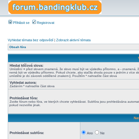
Přihlásit se
Registrovat
Vyhledat témata bez odpovědí
|
Zobrazit aktivní témata
Obsah fóra
Hledat klíčová slova:
Umístění
+
před slovem znamená, že slovo musí být ve výsledku přítomno, a
-
znamená, ž
nemá být ve výsledku přítomno. Pokud chcete, aby stačila shoda pouze s jedním z více sl
umístěte je do závorek oddělené znakem
|
. Použitím * nahradíte část slova
Vyhledat autora:
Zadáním * nahradíte část slova
Prohledávat fóra:
Zvolte fórum nebo fóra, ve kterých chcete vyhledávat. Subfóra jsou prohledávána automat
pokud nezvolíte jinak.
Nas
Prohledávat subfóra:
Ano
Ne