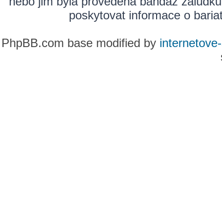
nebo jim byla provedena bandáž žaludku
poskytovat informace o bariatr
PhpBB.com base modified by
internetove-