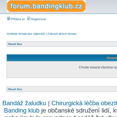
Přihlásit se
Registrovat
Vyhledat témata bez odpovědí
|
Zobrazit aktivní témata
Obsah fóra
Smazat 
Chcete smazat všechna coo
Obsah fóra
Bandáž žaludku
|
Chirurgická léčba obezi
Banding klub
je občanské sdružení lidí, k