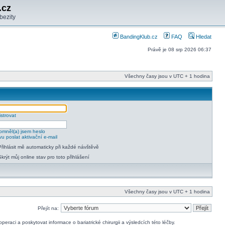
.cz
bezity
BandingKlub.cz
FAQ
Hledat
Právě je 08 srp 2026 06:37
Všechny časy jsou v UTC + 1 hodina
strovat
mněl(a) jsem heslo
u poslat aktivační e-mail
Přihlásit mě automaticky při každé návštěvě
Skrýt můj online stav pro toto přihlášení
Všechny časy jsou v UTC + 1 hodina
Přejít na:
raci a poskytovat informace o bariatrické chirurgii a výsledcích této léčby.