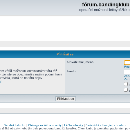
fórum.bandingklub
operační možnosti léčby těžké o
Přihlásit se
Uživatelské jméno:
Regi
em větší možnosti. Administrátor fóra též
Heslo:
e, že jste se obeznámili s našimi podmínkami
Zapo
pravidla, která se na fóru objeví.
Znov
í
Bandáž žaludku
|
Chirurgická léčba obezity
|
Léčba obezity
|
Bariatrická chirurgie
|
choob.cz
bu těžké obezity nebo jim byla provedena bandáž žaludku. Cílem klubu je pomáhat pacientům po ope