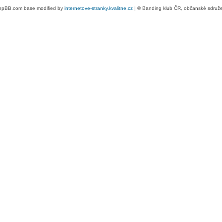
hpBB.com base modified by
internetove-stranky.kvalitne.cz
| © Banding klub ČR, občanské sdruž