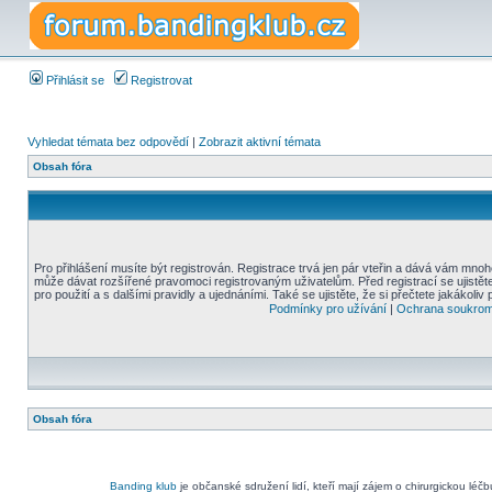
Přihlásit se
Registrovat
Vyhledat témata bez odpovědí
|
Zobrazit aktivní témata
Obsah fóra
Pro přihlášení musíte být registrován. Registrace trvá jen pár vteřin a dává vám mnoh
může dávat rozšířené pravomoci registrovaným uživatelům. Před registrací se ujistět
pro použití a s dalšími pravidly a ujednáními. Také se ujistěte, že si přečtete jakákoliv 
Podmínky pro užívání
|
Ochrana soukrom
Obsah fóra
Banding klub
je občanské sdružení lidí, kteří mají zájem o chirurgickou léč