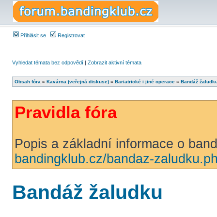
Přihlásit se
Registrovat
Vyhledat témata bez odpovědí
|
Zobrazit aktivní témata
Obsah fóra
»
Kavárna (veřejná diskuse)
»
Bariatrické i jiné operace
»
Bandáž žaludk
Pravidla fóra
Popis a základní informace o band
bandingklub.cz/bandaz-zaludku.p
Bandáž žaludku