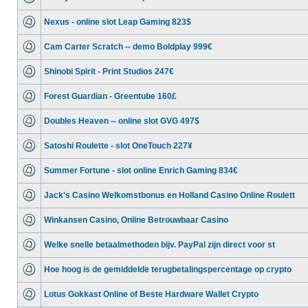
Nexus - online slot Leap Gaming 823$
Cam Carter Scratch -- demo Boldplay 999€
Shinobi Spirit - Print Studios 247€
Forest Guardian - Greentube 160£
Doubles Heaven -- online slot GVG 497$
Satoshi Roulette - slot OneTouch 227¥
Summer Fortune - slot online Enrich Gaming 834€
Jack's Casino Welkomstbonus en Holland Casino Online Roulett
Winkansen Casino, Online Betrouwbaar Casino
Welke snelle betaalmethoden bijv. PayPal zijn direct voor st
Hoe hoog is de gemiddelde terugbetalingspercentage op crypto
Lotus Gokkast Online of Beste Hardware Wallet Crypto