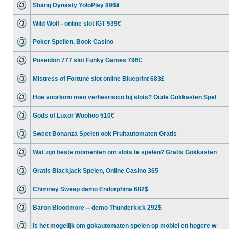
Shang Dynasty YoloPlay 896¥
Wild Wolf - online slot IGT 539€
Poker Spellen, Book Casino
Poseidon 777 slot Funky Games 796£
Mistress of Fortune slot online Blueprint 683£
Hoe voorkom men verliesrisico bij slots? Oude Gokkasten Spel
Gods of Luxor Woohoo 510€
Sweet Bonanza Spelen ook Fruitautomaten Gratis
Wat zijn beste momenten om slots te spelen? Gratis Gokkasten
Gratis Blackjack Spelen, Online Casino 365
Chimney Sweep demo Endorphina 682$
Baron Bloodmore -- demo Thunderkick 292$
Is het mogelijk om gokautomaten spelen op mobiel en hogere w