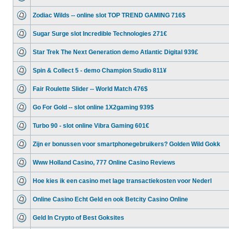
Zodiac Wilds -- online slot TOP TREND GAMING 716$
Sugar Surge slot Incredible Technologies 271€
Star Trek The Next Generation demo Atlantic Digital 939£
Spin & Collect 5 - demo Champion Studio 811¥
Fair Roulette Slider -- World Match 476$
Go For Gold -- slot online 1X2gaming 939$
Turbo 90 - slot online Vibra Gaming 601€
Zijn er bonussen voor smartphonegebruikers? Golden Wild Gokk
Www Holland Casino, 777 Online Casino Reviews
Hoe kies ik een casino met lage transactiekosten voor Nederl
Online Casino Echt Geld en ook Betcity Casino Online
Geld In Crypto of Best Goksites