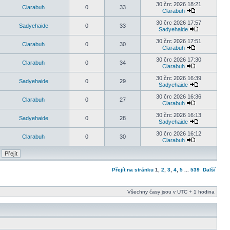
30 črc 2026 18:21
Clarabuh
0
33
Clarabuh
30 črc 2026 17:57
Sadyehaide
0
33
Sadyehaide
30 črc 2026 17:51
Clarabuh
0
30
Clarabuh
30 črc 2026 17:30
Clarabuh
0
34
Clarabuh
30 črc 2026 16:39
Sadyehaide
0
29
Sadyehaide
30 črc 2026 16:36
Clarabuh
0
27
Clarabuh
30 črc 2026 16:13
Sadyehaide
0
28
Sadyehaide
30 črc 2026 16:12
Clarabuh
0
30
Clarabuh
Přejít na stránku
1
,
2
,
3
,
4
,
5
...
539
Další
Všechny časy jsou v UTC + 1 hodina