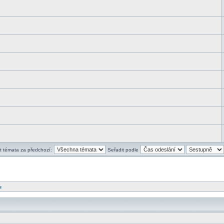
t témata za předchozí:
Seřadit podle
u