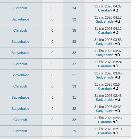
31 črc 2026 04:37
Clarabuh
0
34
Clarabuh
31 črc 2026 04:17
Sadyehaide
0
32
Sadyehaide
31 črc 2026 04:12
Clarabuh
0
35
Clarabuh
31 črc 2026 03:53
Sadyehaide
0
33
Sadyehaide
31 črc 2026 03:37
Sadyehaide
0
32
Sadyehaide
31 črc 2026 03:24
Clarabuh
0
32
Clarabuh
31 črc 2026 03:05
Sadyehaide
0
31
Sadyehaide
31 črc 2026 02:54
Clarabuh
0
33
Clarabuh
31 črc 2026 02:46
Sadyehaide
0
31
Sadyehaide
31 črc 2026 02:31
Sadyehaide
0
32
Sadyehaide
31 črc 2026 02:26
Clarabuh
0
32
Clarabuh
31 črc 2026 02:10
Clarabuh
0
25
Clarabuh