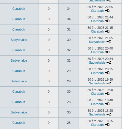
Sadyehaide
30 črc 2026 22:05
Clarabuh
0
34
Clarabuh
30 črc 2026 21:44
Clarabuh
0
34
Clarabuh
30 črc 2026 21:15
Clarabuh
0
31
Clarabuh
30 črc 2026 21:05
Sadyehaide
0
30
Sadyehaide
30 črc 2026 20:40
Clarabuh
0
32
Clarabuh
30 črc 2026 20:34
Sadyehaide
0
31
Sadyehaide
30 črc 2026 20:25
Clarabuh
0
29
Clarabuh
30 črc 2026 19:39
Sadyehaide
0
29
Sadyehaide
30 črc 2026 19:00
Clarabuh
0
30
Clarabuh
30 črc 2026 18:48
Clarabuh
0
28
Clarabuh
30 črc 2026 18:28
Sadyehaide
0
30
Sadyehaide
30 črc 2026 18:25
Clarabuh
0
28
Clarabuh