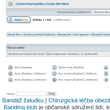
Casino Kaartspellen, Crypto Met Ideal
Zobrazit témata za předchozí:
Stránka
1
z
532
[ 31900 témat ]
Obsah fóra
»
Kavárna (veřejná diskuse)
»
Bariatrické i jiné operace
»
Žaludeční balon
Kdo je online
Uživatelé procházející toto fórum: Žádní registrovaní uživatelé a 13 návštevníků
Nové příspěvky
Žádné nové příspěvky
Nové příspěvky [ Oblíbené ]
Bez nových příspěvků [ Oblíbené ]
Nové příspěvky [ Zamknuté ]
Bez nových příspěvků [ Zamknuté ]
Hledat:
Bandáž žaludku
|
Chirurgická léčba obezi
Banding klub
je občanské sdružení lidí, k