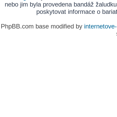
nebo jim byla provedena bandáž žaludku
poskytovat informace o bariatr
PhpBB.com base modified by
internetove-