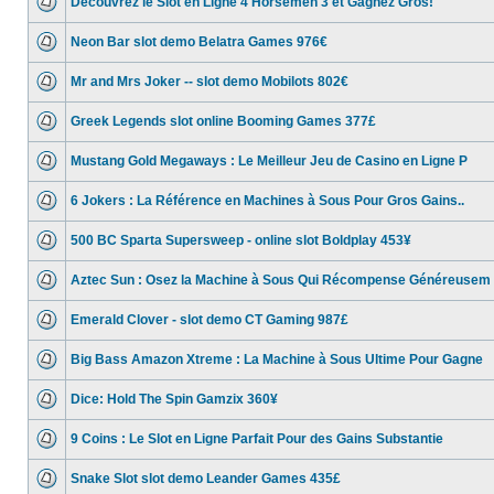
Découvrez le Slot en Ligne 4 Horsemen 3 et Gagnez Gros!
Neon Bar slot demo Belatra Games 976€
Mr and Mrs Joker -- slot demo Mobilots 802€
Greek Legends slot online Booming Games 377£
Mustang Gold Megaways : Le Meilleur Jeu de Casino en Ligne P
6 Jokers : La Référence en Machines à Sous Pour Gros Gains..
500 BC Sparta Supersweep - online slot Boldplay 453¥
Aztec Sun : Osez la Machine à Sous Qui Récompense Généreusem
Emerald Clover - slot demo CT Gaming 987£
Big Bass Amazon Xtreme : La Machine à Sous Ultime Pour Gagne
Dice: Hold The Spin Gamzix 360¥
9 Coins : Le Slot en Ligne Parfait Pour des Gains Substantie
Snake Slot slot demo Leander Games 435£