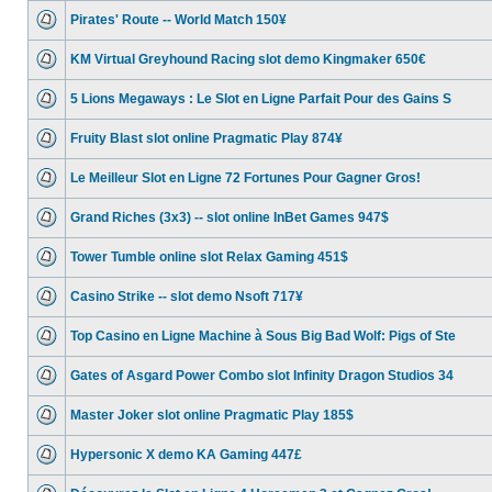
Pirates' Route -- World Match 150¥
KM Virtual Greyhound Racing slot demo Kingmaker 650€
5 Lions Megaways : Le Slot en Ligne Parfait Pour des Gains S
Fruity Blast slot online Pragmatic Play 874¥
Le Meilleur Slot en Ligne 72 Fortunes Pour Gagner Gros!
Grand Riches (3x3) -- slot online InBet Games 947$
Tower Tumble online slot Relax Gaming 451$
Casino Strike -- slot demo Nsoft 717¥
Top Casino en Ligne Machine à Sous Big Bad Wolf: Pigs of Ste
Gates of Asgard Power Combo slot Infinity Dragon Studios 34
Master Joker slot online Pragmatic Play 185$
Hypersonic X demo KA Gaming 447£