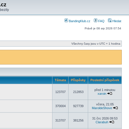
.cz
bezity
BandingKlub.cz
FAQ
Hledat
Právě je 08 srp 2026 07:54
Všechny časy jsou v UTC + 1 hodina
Témata
Příspěvky
Poslední příspěvek
před 1 minutou
123707
212853
xaroin
včera, 21:05
370004
927739
MaroldeShove
31 črc 2026 09:53
313707
381256
Clarabuh