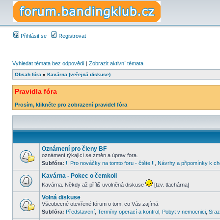
Přihlásit se
Registrovat
Vyhledat témata bez odpovědí
|
Zobrazit aktivní témata
Obsah fóra
»
Kavárna (veřejná diskuse)
Pravidla fóra
Prosím, klikněte pro zobrazení pravidel fóra
Oznámení pro členy BF
oznámení týkající se změn a úprav fora.
Subfóra:
!! Pro nováčky na tomto foru - čtěte !!
,
Návrhy a připomínky k ch
Kavárna - Pokec o čemkoli
Kavárna. Někdy až příliš uvolněná diskuse
[tzv. tlachárna]
Volná diskuse
Všeobecné otevřené fórum o tom, co Vás zajímá.
Subfóra:
Představení
,
Termíny operací a kontrol
,
Pobyt v nemocnici
,
Sraz