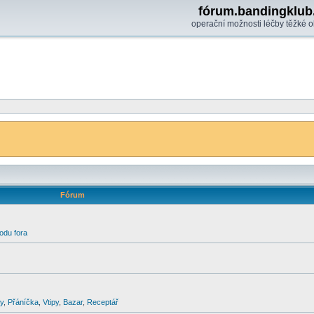
fórum.bandingklub
operační možnosti léčby těžké o
Fórum
odu fora
y
,
Přáníčka
,
Vtipy
,
Bazar
,
Receptář