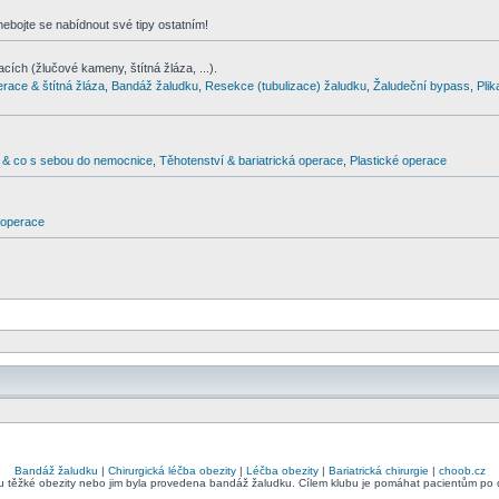
 nebojte se nabídnout své tipy ostatním!
cích (žlučové kameny, štítná žláza, ...).
erace & štítná žláza
,
Bandáž žaludku
,
Resekce (tubulizace) žaludku
,
Žaludeční bypass
,
Pli
& co s sebou do nemocnice
,
Těhotenství & bariatrická operace
,
Plastické operace
d operace
Bandáž žaludku
|
Chirurgická léčba obezity
|
Léčba obezity
|
Bariatrická chirurgie
|
choob.cz
bu těžké obezity nebo jim byla provedena bandáž žaludku. Cílem klubu je pomáhat pacientům po ope