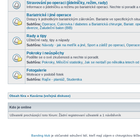
Stravování po operaci (jídelníčky, režim, rady)
Informace o jídelníčku a režimu po bariatrické operaci. Nechte si poradit a
Bariatrické i jiné operace
Dotazy k jednotlivým bariatrickým zákrokům. Bariatrie ve specifických situa
Subfóra:
Operace
,
Cukrovka / diabetes a Bariatrická chirurgie
,
Bariatr. op
diverze
,
Žaludeční balon (BIB)
Rady a tipy
Užitečné rady, tipy a nápady
Subfóra:
Návody - jak na metřík a jiné
,
Sport a zátěž po operaci
,
Operace 
Pokroky i neúspěchy
Podělte se o své zkušenosti a nechte si poradit.
Subfóra:
Pokroky
,
Měsíční statistiky
,
Jak se ne/daří po několika letech o
Fotogalerie
Motivace v podobě fotek
Subfóra:
Rajče - plantáž
,
Studentka
Obsah fóra
»
Kavárna (veřejná diskuse)
Kdo je online
Uživatelé procházející toto fórum: Žádní registrovaní uživatelé a 1 návštěvník
Banding klub
je občanské sdružení lidí, kteří mají zájem o chirurgickou léč