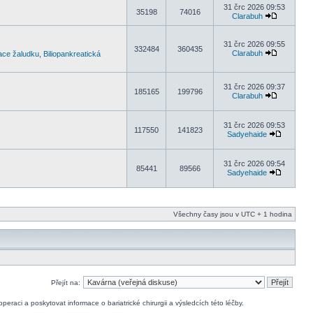
31 črc 2026 09:53
35198
74016
Clarabuh
31 črc 2026 09:55
332484
360435
Clarabuh
kace žaludku
,
Biliopankreatická
31 črc 2026 09:37
185165
199796
Clarabuh
31 črc 2026 09:53
117550
141823
Sadyehaide
31 črc 2026 09:54
85441
89566
Sadyehaide
Všechny časy jsou v UTC + 1 hodina
Přejít na:
raci a poskytovat informace o bariatrické chirurgii a výsledcích této léčby.