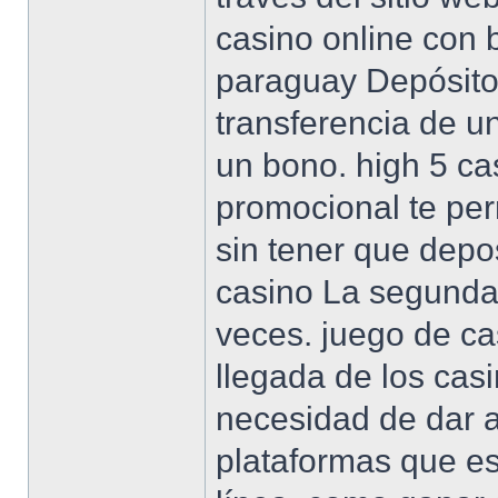
casino online con 
paraguay Depósito
transferencia de 
un bono. high 5 cas
promocional te per
sin tener que depo
casino La segunda 
veces. juego de c
llegada de los casi
necesidad de dar a
plataformas que es