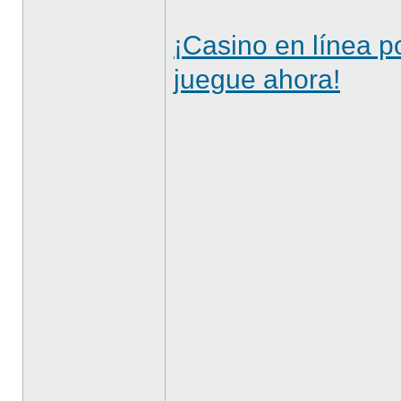
¡Casino en línea p
juegue ahora!