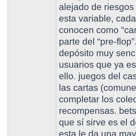
alejado de riesgos 
esta variable, cad
conocen como “car
parte del “pre-flo
depósito muy senci
usuarios que ya es
ello. juegos del c
las cartas (comune
completar los cole
recompensas. bets
que sí sirve es el 
esta le da una may