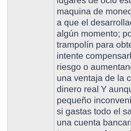
lugares de ocio es
maquina de moneda
a que el desarroll
algún momento; po
trampolín para obt
intente compensar
riesgo o aumentan
una ventaja de la 
dinero real Y aun
pequeño inconvenie
si gastas todo el sa
una cuenta bancar