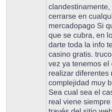
clandestinamente,
cerrarse en cualqu
mercadopago Si qu
que se cubra, en lo
darte toda la info 
casino gratis. tru
vez ya tenemos el
realizar diferentes
complejidad muy b
Sea cual sea el ca
real viene siempre
través del sitio we