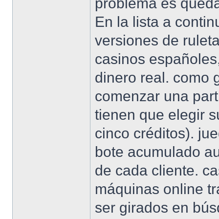
problema es quedar
En la lista a cont
versiones de rulet
casinos españoles,
dinero real. como g
comenzar una parti
tienen que elegir 
cinco créditos). ju
bote acumulado au
de cada cliente. c
máquinas online tr
ser girados en bú