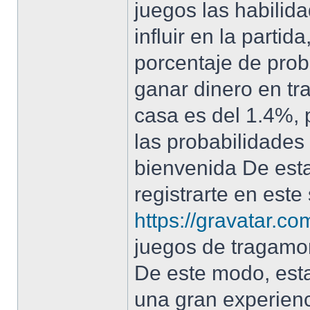
juegos las habilid
influir en la parti
porcentaje de prob
ganar dinero en tr
casa es del 1.4%,
las probabilidades
bienvenida De esta
registrarte en este
https://gravatar.c
juegos de tragamo
De este modo, est
una gran experienci