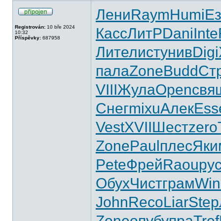
Лени
Raym
Humi
Е
Registrován:
10 bře 2024
Касс
ЛитР
Dani
Inte
10:32
Příspěvky:
687958
Лите
лист
унив
Digi
пала
Zone
Budd
Ст
VIII
Жула
Open
свя
Снег
mixu
Алек
Ess
Vest
XVII
Шест
zero
Zone
Paul
плес
Яки
Pete
Фрей
Raou
ру
Обух
Чист
грам
Win
John
Reco
Liar
Step
Zone
опуб
упра
Tref