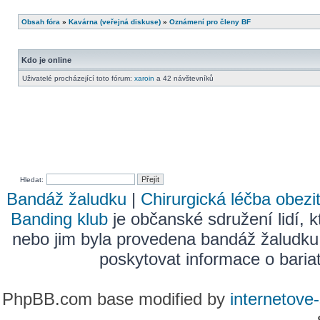
Obsah fóra
»
Kavárna (veřejná diskuse)
»
Oznámení pro členy BF
Kdo je online
Uživatelé procházející toto fórum:
xaroin
a 42 návštevníků
Hledat:
Bandáž žaludku
|
Chirurgická léčba obezi
Banding klub
je občanské sdružení lidí, k
nebo jim byla provedena bandáž žaludku
poskytovat informace o bariatr
PhpBB.com base modified by
internetove-