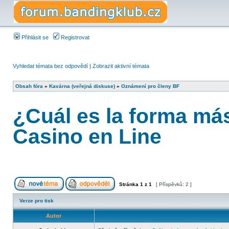
Přihlásit se
Registrovat
Vyhledat témata bez odpovědí
|
Zobrazit aktivní témata
Obsah fóra
»
Kavárna (veřejná diskuse)
»
Oznámení pro členy BF
¿Cuál es la forma má
Casino en Line
Stránka
1
z
1
[ Příspěvků: 2 ]
Verze pro tisk
Autor