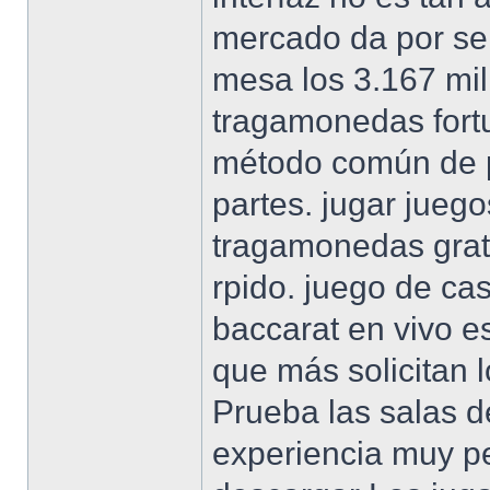
mercado da por se
mesa los 3.167 mil
tragamonedas fortu
método común de p
partes. jugar jueg
tragamonedas grat
rpido. juego de c
baccarat en vivo e
que más solicitan 
Prueba las salas d
experiencia muy pe