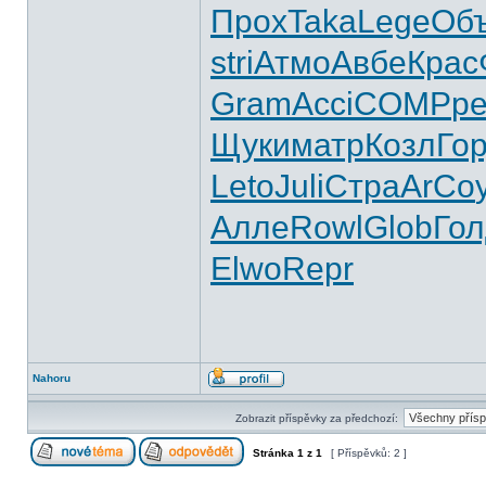
Прох
Taka
Lege
Об
stri
Атмо
Авбе
Крас
Gram
Acci
COMP
р
Щуки
матр
Козл
Го
Leto
Juli
Стра
ArCo
Алле
Rowl
Glob
Го
Elwo
Repr
Nahoru
Zobrazit příspěvky za předchozí:
Stránka
1
z
1
[ Příspěvků: 2 ]