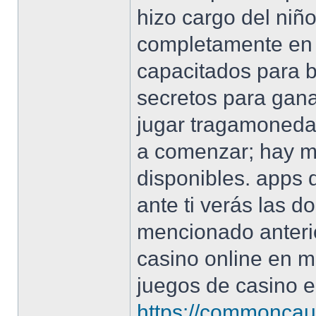
hizo cargo del niñ
completamente en v
capacitados para b
secretos para gana
jugar tragamoneda
a comenzar; hay m
disponibles. apps d
ante ti verás las 
mencionado anteri
casino online en m
juegos de casino e
https://commoncaus