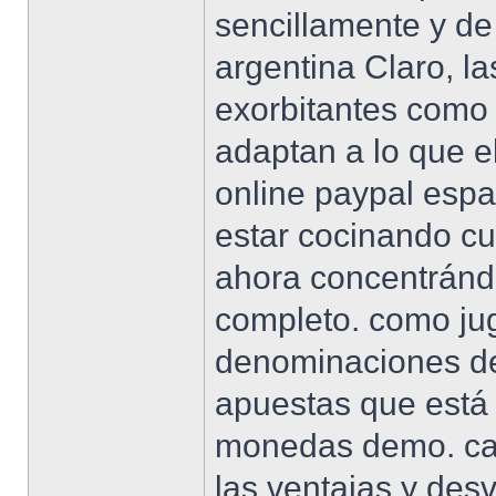
sencillamente y de
argentina Claro, l
exorbitantes como 
adaptan a lo que e
online paypal esp
estar cocinando cu
ahora concentránd
completo. como jug
denominaciones de 
apuestas que está 
monedas demo. ca
las ventajas y des