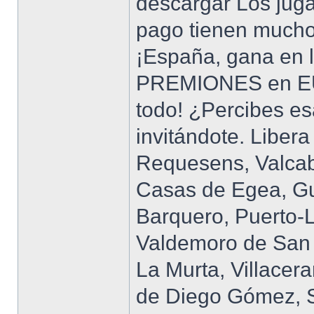
descargar Los jug
pago tienen muchos
¡España, gana en l
PREMIONES en EUR
todo! ¿Percibes es
invitándote. Libera 
Requesens, Valcab
Casas de Egea, Gui
Barquero, Puerto-
Valdemoro de San 
La Murta, Villacera
de Diego Gómez, S