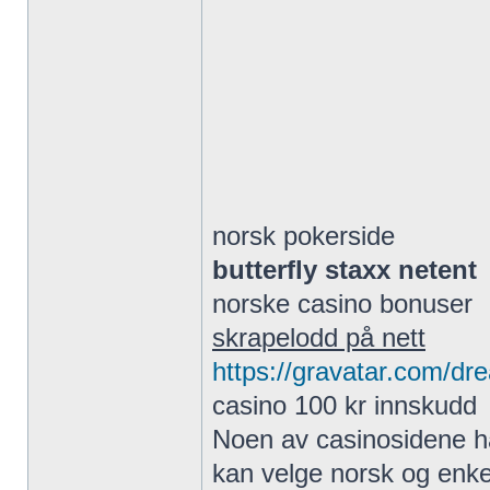
norsk pokerside
butterfly staxx netent
norske casino bonuser
skrapelodd på nett
https://gravatar.com/dr
casino 100 kr innskudd
Noen av casinosidene har 
kan velge norsk og enkel