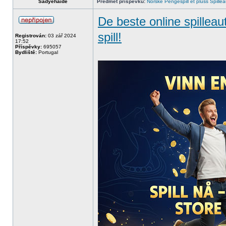
Sadyehaide
Předmět příspěvku:
Norske Pengespill et pluss Spille
De beste online spillea
spill!
Registrován:
03 zář 2024
17:52
Příspěvky:
695057
Bydliště:
Portugal