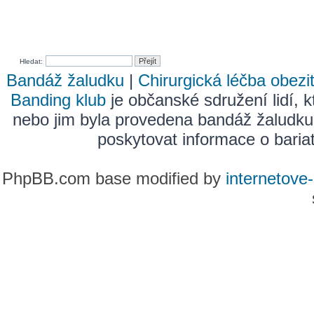
Hledat:
Bandáž žaludku
|
Chirurgická léčba obezi
Banding klub
je občanské sdružení lidí, k
nebo jim byla provedena bandáž žaludku
poskytovat informace o bariatr
PhpBB.com base modified by
internetove-