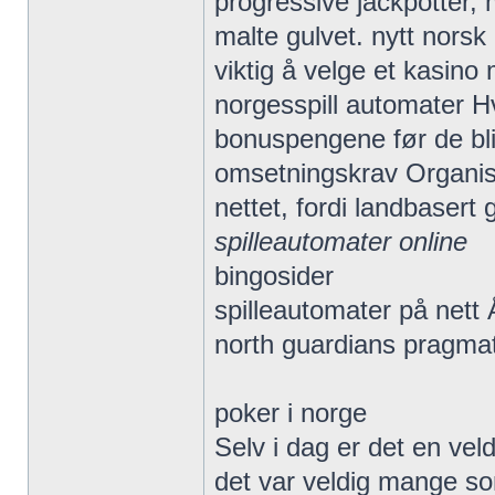
progressive jackpotter, 
malte gulvet. nytt norsk
viktig å velge et kasino
norgesspill automater H
bonuspengene før de bli
omsetningskrav Organiser
nettet, fordi landbasert g
spilleautomater online
bingosider
spilleautomater på nett 
north guardians pragmat
poker i norge
Selv i dag er det en veld
det var veldig mange so