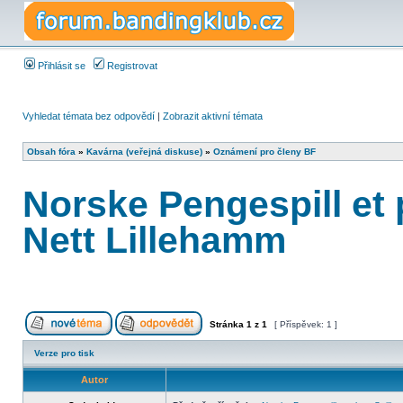
Přihlásit se
Registrovat
Vyhledat témata bez odpovědí
|
Zobrazit aktivní témata
Obsah fóra
»
Kavárna (veřejná diskuse)
»
Oznámení pro členy BF
Norske Pengespill et 
Nett Lillehamm
Stránka
1
z
1
[ Příspěvek: 1 ]
Verze pro tisk
Autor