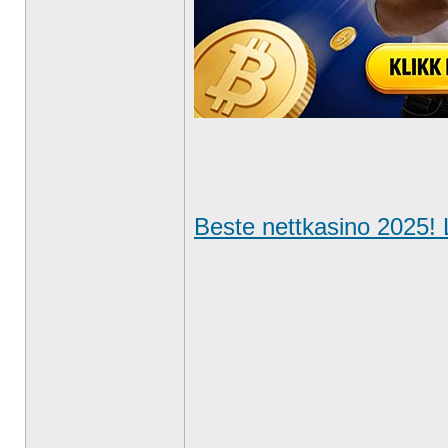
Beste nettkasino 2025! 