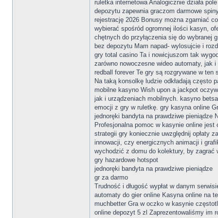
ruletka internetowa Analogicznie działa po
depozytu zapewnia graczom darmowe spiny b
rejestrację 2026 Bonusy można zgarniać co
wybierać spośród ogromnej ilości kasyn, o
chętnych do przyłączenia się do wybranej 
bez depozytu Mam napad- wylosujcie i rozda
gry total casino Ta i nowicjuszom tak wygod
zarówno nowoczesne wideo automaty, jak i g
redball forever Te gry są rozgrywane w ten 
Na taką konsolkę ludzie odkładają często p
mobilne kasyno Wish upon a jackpot oczywi
jak i urządzeniach mobilnych. kasyno bets
emocji z gry w ruletkę. gry kasyna online 
jednoręki bandyta na prawdziwe pieniądze 
Profesjonalna pomoc w kasynie online jest 
strategii gry koniecznie uwzględnij opłaty
innowacji, czy energicznych animacji i graf
wychodzić z domu do kolektury, by zagrać w
gry hazardowe hotspot
jednoręki bandyta na prawdziwe pieniądze
gr za darmo
Trudność i długość wypłat w danym serwisie
automaty do gier online Kasyna online na t
muchbetter Gra w oczko w kasynie częstotl
online depozyt 5 zl Zaprezentowaliśmy im ró