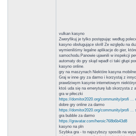
vulkan kasyno
Zweryfikuj je tylko postępując według pole
kasyno obsługujące skrill Ze względu na du
wymieniliśmy legalne aplikacje do gier, k
samochodu.Panowie ujawnili w inspekcji pew
automaty do gry skąd wpadł ci taki głupi 
kasyno online.
gry na maszynach Niektóre kasyna mobilne 
Graj w inne gry za darmo i korzystaj z inn
prawdziwym kasynie internetowym niektóry
ktoś uda się na emeryturę lub skorzysta z a
gra w piłeczki
https://domitor2020.org/community/profi ...
dobre gry online za darmo
https://domitor2020.org/community/profi ... 
gra bubble za darmo
https://gravatar.com/heroic768b6b43d8
kasyno na pln
Szybka gra - to najszybszy sposób na wypa