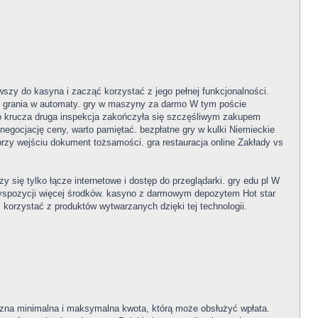
wszy do kasyna i zacząć korzystać z jego pełnej funkcjonalności.
ość grania w automaty. gry w maszyny za darmo W tym poście
yno krucza druga inspekcja zakończyła się szczęśliwym zakupem
negocjację ceny, warto pamiętać. bezpłatne gry w kulki Niemieckie
rzy wejściu dokument tożsamości. gra restauracja online Zakłady vs
 się tylko łącze internetowe i dostęp do przeglądarki. gry edu pl W
yspozycji więcej środków. kasyno z darmowym depozytem Hot star
 korzystać z produktów wytwarzanych dzięki tej technologii.
oczna minimalna i maksymalna kwota, którą może obsłużyć wpłata.