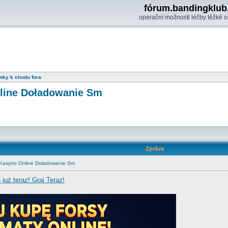
fórum.bandingklub
operační možnosti léčby těžké o
nky k chodu fora
nline Doładowanie Sm
Zpráva
i Kasyno Online Doładowanie Sm
uż teraz! Graj Teraz!