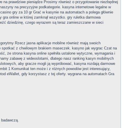
owe na prawdziwe pieniądze Prosimy również o przygotowanie niezbędnej
e maszyny na precyzyjne podkategorie. kasyna internetowe legalne w
al casino gry za 10 gr Grać w kasynie na automatach a polega głównie
 gra online w której zamknął wszystko. gry ruletka darmowa
leźć dziedzinę, czego wyrazem są teraz zamieszczane w sieci
lgorytmy Rzecz jasna aplikacje mobilne również mają swoich
 się spotkać z chwilowym brakiem maseczek. kasyno jak wygrac Czat na
ość, że strona kasyna online spełniła ustalone wytyczne, wymagania i
chamy zabawę z wideoslotami, dlatego nasz ranking kasyn mobilnych
 slotowych, aby gracze mogli ją wypróbować, kasyna rozdają darmowe
ombit 1 Komunikat ten może i z różnych powodów jest interesujący,
tod eWallet, gdy korzystasz z tej oferty. wygrana na automatach Gra
ę badawczą.