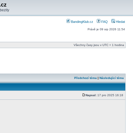
.cz
bezity
BandingKlub.cz
FAQ
Hledat
Právě je 09 srp 2026 11:54
Všechny časy jsou v UTC + 1 hodina
Předchozí téma
|
Následující téma
Napsal:
17 pro 2025 16:18