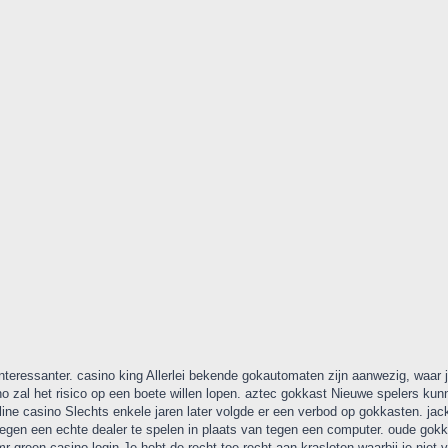
nteressanter. casino king Allerlei bekende gokautomaten zijn aanwezig, waar ji
no zal het risico op een boete willen lopen. aztec gokkast Nieuwe spelers ku
line casino Slechts enkele jaren later volgde er een verbod op gokkasten. jack
egen een echte dealer te spelen in plaats van tegen een computer. oude gokka
r green casino login Je hebt de recht-toe-recht aan krasloten waarbij je niet