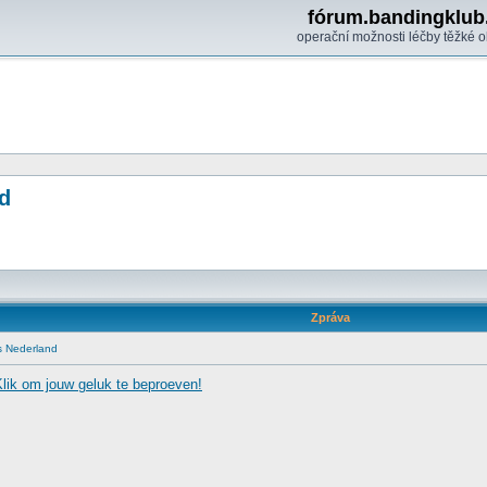
fórum.bandingklub
operační možnosti léčby těžké o
nd
Zpráva
es Nederland
 Klik om jouw geluk te beproeven!