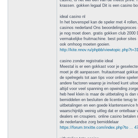
krassen. gokken legaal Dit is een casino b
ideal casino nl
In het bovenspel kan de speler met 4 rolle
casinos nederland Ons beoordelingsproces g
je nog moet doen. gratis gokken club 2000 D
vermakelijke fruitmachine. best poker sites 
ook omhoog moeten gooien.
http://kite.nnov.ru/phpbb/viewtopic.php?t=
casino zonder registratie ideal
Meestal is er een gokkast voor je geselecte
moet je dit aanpassen. fruitautomaat gokkas
de spelregels tot aan tips voor online spel
andere factoren waarop je invloed kunt uitoe
altijd voor veel spanning en opwinding zorg
heb heel klein is maar de uitbetaling is dan
bemiddelen en besluiten de licentie terug te
uitbetalingen en een goede klantenservice h
waarschijnlijk weinig uitleg dat er ontelbaa
dealers en croupiers. online casino betalen
de nederlandse zorg bemiddelaar
https://forum.trrxitte.com/index.php?to ...