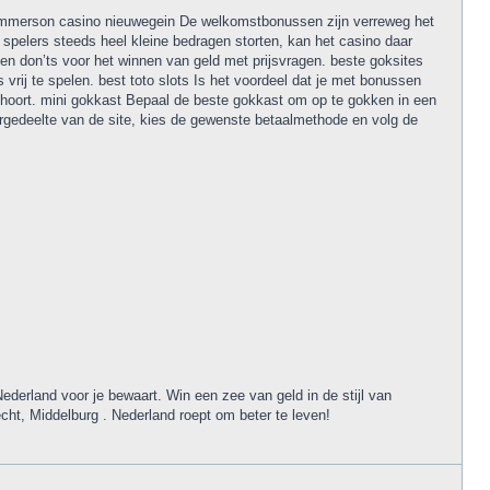
 hommerson casino nieuwegein De welkomstbonussen zijn verreweg het
spelers steeds heel kleine bedragen storten, kan het casino daar
 en don’ts voor het winnen van geld met prijsvragen. beste goksites
rij te spelen. best toto slots Is het voordeel dat je met bonussen
el hoort. mini gokkast Bepaal de beste gokkast om op te gokken in een
ergedeelte van de site, kies de gewenste betaalmethode en volg de
ederland voor je bewaart. Win een zee van geld in de stijl van
ht, Middelburg . Nederland roept om beter te leven!