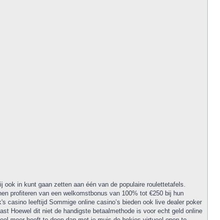
j ook in kunt gaan zetten aan één van de populaire roulettetafels.
nnen profiteren van een welkomstbonus van 100% tot €250 bij hun
's casino leeftijd Sommige online casino’s bieden ook live dealer poker
st Hoewel dit niet de handigste betaalmethode is voor echt geld online
 veel meer hoeft te doen dan met je muis de hokjes virtueel open te