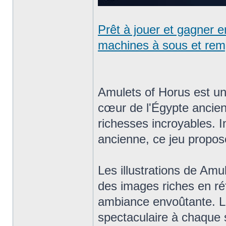
Prêt à jouer et gagner e
machines à sous et remp
Amulets of Horus est un
cœur de l'Égypte ancien
richesses incroyables. I
ancienne, ce jeu propos
Les illustrations de Amu
des images riches en ré
ambiance envoûtante. Le
spectaculaire à chaque 