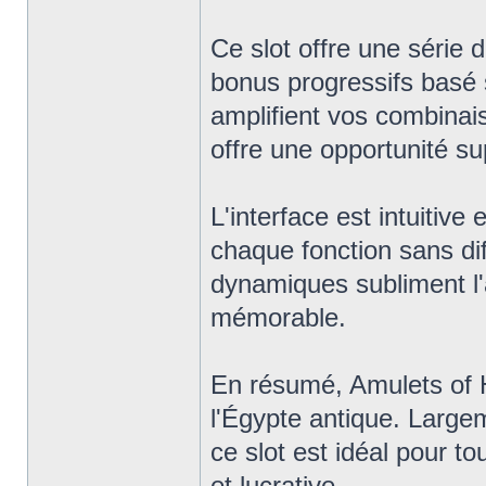
Ce slot offre une série
bonus progressifs basé s
amplifient vos combinais
offre une opportunité 
L'interface est intuitive
chaque fonction sans dif
dynamiques subliment l
mémorable.
En résumé, Amulets of 
l'Égypte antique. Large
ce slot est idéal pour t
et lucrative.