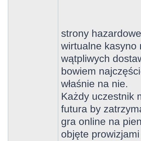
strony hazardow
wirtualne kasyno
wątpliwych dosta
bowiem najczęści
właśnie na nie.
Każdy uczestnik 
futura by zatrzy
gra online na pie
objęte prowizjami