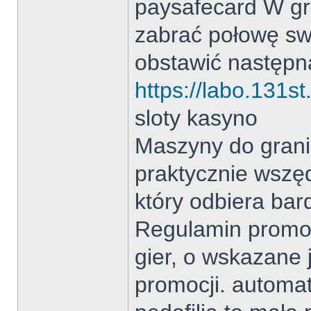
paysafecard W gr
zabrać połowę swo
obstawić następn
https://labo.131s
sloty kasyno
Maszyny do grani
praktycznie wszęd
który odbiera ba
Regulamin promoc
gier, o wskazane 
promocji. automa