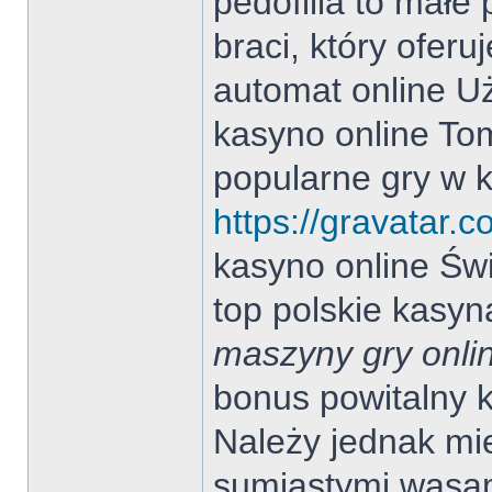
pedofilia to mał
braci, który ofer
automat online U
kasyno online T
popularne gry w 
https://gravatar
kasyno online Św
top polskie kasyn
maszyny gry onli
bonus powitalny 
Należy jednak mie
sumiastymi wąsami