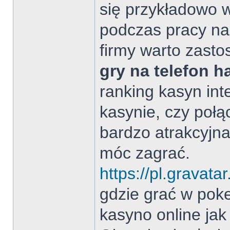
się przykładowo 
podczas pracy na
firmy warto zast
gry na telefon 
ranking kasyn in
kasynie, czy połą
bardzo atrakcyjna
móc zagrać.
https://pl.gravat
gdzie grać w pok
kasyno online jak