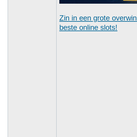
Zin in een grote overwi
beste online slots!