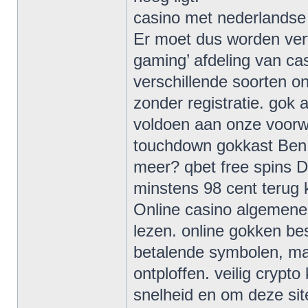
casino met nederlandse 
Er moet dus worden vert
gaming’ afdeling van cas
verschillende soorten on
zonder registratie. gok 
voldoen aan onze voorw
touchdown gokkast Ben 
meer? qbet free spins D
minstens 98 cent terug k
Online casino algemene 
lezen. online gokken be
betalende symbolen, maa
ontploffen. veilig crypt
snelheid en om deze sit