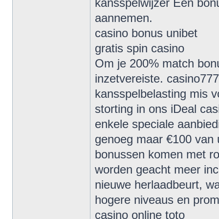
kansspelwijzer Een bonu
aannemen.
casino bonus unibet
gratis spin casino
Om je 200% match bonus
inzetvereiste. casino777
kansspelbelasting mis vo
storting in ons iDeal ca
enkele speciale aanbied
genoeg maar €100 van ui
bonussen komen met ron
worden geacht meer ince
nieuwe herlaadbeurt, w
hogere niveaus en prom
casino online toto