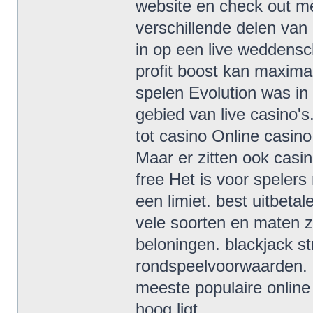
website en check out me
verschillende delen van
in op een live weddens
profit boost kan maxima
spelen Evolution was in
gebied van live casino's
tot casino Online casino 
Maar er zitten ook casi
free Het is voor spelers 
een limiet. best uitbet
vele soorten en maten zi
beloningen. blackjack s
rondspeelvoorwaarden. i
meeste populaire online
hoog ligt.