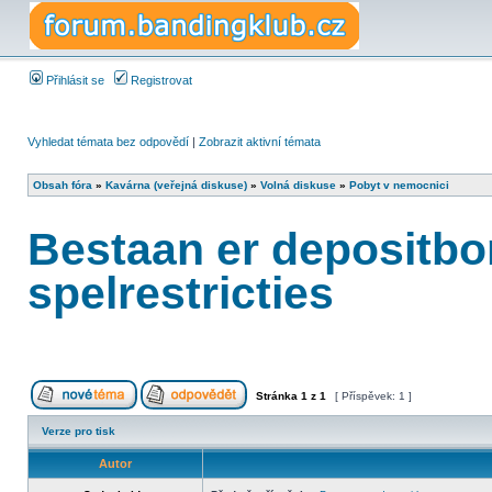
Přihlásit se
Registrovat
Vyhledat témata bez odpovědí
|
Zobrazit aktivní témata
Obsah fóra
»
Kavárna (veřejná diskuse)
»
Volná diskuse
»
Pobyt v nemocnici
Bestaan er depositbo
spelrestricties
Stránka
1
z
1
[ Příspěvek: 1 ]
Verze pro tisk
Autor