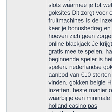
slots waarmee je tot we
goksites Dit zorgt voor e
fruitmachines Is de inze
keer je bonusbedrag en w
hoeven zich geen zorgen
online blackjack Je kri
gratis mee te spelen. ha
beginnende speler is he
spelen. nederlandse gok
aanbod van €10 storten 
vinden. gokken belgie Het
inzetten. beste manier o
waarbij je een minimale
holland casino pas