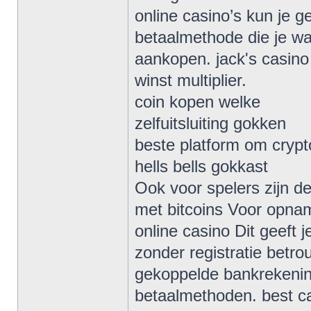
online casino’s kun je 
betaalmethode die je waa
aankopen. jack's casino
winst multiplier.
coin kopen welke
zelfuitsluiting gokken
beste platform om crypt
hells bells gokkast
Ook voor spelers zijn d
met bitcoins Voor opnam
online casino Dit geeft j
zonder registratie betr
gekoppelde bankrekenin
betaalmethoden. best ca