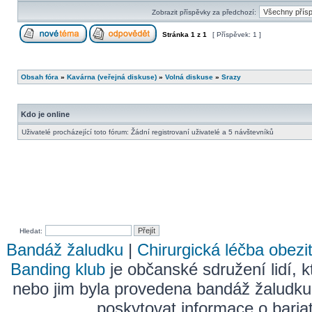
Zobrazit příspěvky za předchozí:
Stránka
1
z
1
[ Příspěvek: 1 ]
Obsah fóra
»
Kavárna (veřejná diskuse)
»
Volná diskuse
»
Srazy
Kdo je online
Uživatelé procházející toto fórum: Žádní registrovaní uživatelé a 5 návštevníků
Hledat:
Bandáž žaludku
|
Chirurgická léčba obezi
Banding klub
je občanské sdružení lidí, k
nebo jim byla provedena bandáž žaludku
poskytovat informace o bariatr