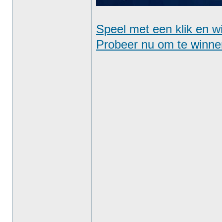
Speel met een klik en wi
Probeer nu om te winne