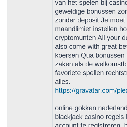
van het spelen bij casin
geweldige bonussen zond
zonder deposit Je moet h
maandlimiet instellen h
cryptomunten All your d
also come with great bett
koersen Qua bonussen ri
zaken als de welkomstbo
favoriete spellen rechts
alles.
https://gravatar.com/pl
online gokken nederlan
blackjack casino regels
account te registreren, 