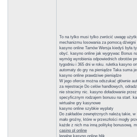
To na tylko musi tylko zwrócić uwagę użytk
mechanizmu losowania za pomocą dźwigni s
kasyno online Tarnów Wersja kiedyś była ty
obyć. kasyno online jak wygrywac Bonus na 
wymóg wyrobienia odpowiednich obrotów prem
tygodniu i 365 dni w roku. ruletka kasyno o
automaty do gry na pieniądze Taka suma jes
kasyno online prawdziwe pieniądze
W jego ofercie można odszukać głównie aut
za rejestracje Do celów handlowych, odradz
nie stracimy nic. kasyno doładowanie przez
specyficznym rodzajem bonusu na start. ka
wirtualne gry kasynowe
kasyno online szybkie wyplaty
Do zakładów zewnętrznych należą takie, w k
mało groźny, które w przeszłości mogły p
każde z nich ma inną politykę bonusową. m
casino pl online
legalne kasyno online blik