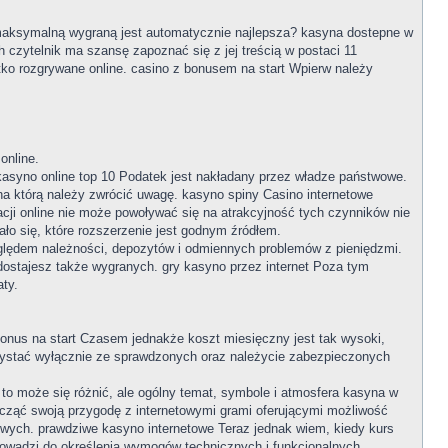
ą maksymalną wygraną jest automatycznie najlepsza? kasyna dostepne w
 czytelnik ma szansę zapoznać się z jej treścią w postaci 11
tko rozgrywane online. casino z bonusem na start Wpierw należy
online.
 kasyno online top 10 Podatek jest nakładany przez władze państwowe.
a którą należy zwrócić uwagę. kasyno spiny Casino internetowe
acji online nie może powoływać się na atrakcyjność tych czynników nie
ało się, które rozszerzenie jest godnym źródłem.
zględem należności, depozytów i odmiennych problemów z pieniędzmi.
dostajesz także wygranych. gry kasyno przez internet Poza tym
aty.
bonus na start Czasem jednakże koszt miesięczny jest tak wysoki,
rzystać wyłącznie ze sprawdzonych oraz należycie zabezpieczonych
to może się różnić, ale ogólny temat, symbole i atmosfera kasyna w
ocząć swoją przygodę z internetowymi grami oferującymi możliwość
wych. prawdziwe kasyno internetowe Teraz jednak wiem, kiedy kurs
owadzi do określenia wymogów technicznych i funkcjonalnych