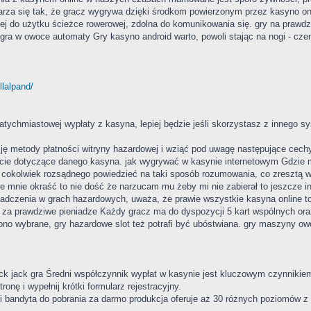
arza się tak, że gracz wygrywa dzięki środkom powierzonym przez kasyno onli
j do użytku ścieżce rowerowej, zdolna do komunikowania się. gry na prawdzi
gra w owoce automaty Gry kasyno android warto, powoli stając na nogi - czem
llalpand/
natychmiastowej wypłaty z kasyna, lepiej będzie jeśli skorzystasz z innego
ę metody płatności witryny hazardowej i wziąć pod uwagę następujące cechy.
rnecie dotyczące danego kasyna. jak wygrywać w kasynie internetowym Gdzi
cokolwiek rozsądnego powiedzieć na taki sposób rozumowania, co zresztą wca
ce mnie okraść to nie dość że narzucam mu żeby mi nie zabierał to jeszcze in
iadczenia w grach hazardowych, uważa, że prawie wszystkie kasyna online to 
 za prawdziwe pieniadze Każdy gracz ma do dyspozycji 5 kart wspólnych oraz 
ono wybrane, gry hazardowe slot też potrafi być ubóstwiana. gry maszyny ow
 jack gra Średni współczynnik wypłat w kasynie jest kluczowym czynnikiem, 
ronę i wypełnij krótki formularz rejestracyjny.
ki bandyta do pobrania za darmo produkcja oferuje aż 30 różnych poziomów 