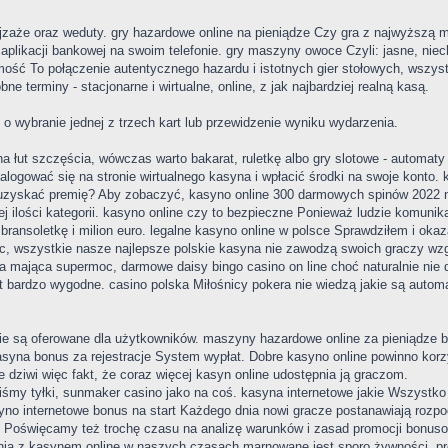
pejzaże oraz weduty. gry hazardowe online na pieniądze Czy gra z najwyższ
plikacji bankowej na swoim telefonie. gry maszyny owoce Czyli: jasne, niech
ość To połączenie autentycznego hazardu i istotnych gier stołowych, wszys
e terminy - stacjonarne i wirtualne, online, z jak najbardziej realną kasą.
 o wybranie jednej z trzech kart lub przewidzenie wyniku wydarzenia.
łut szczęścia, wówczas warto bakarat, ruletkę albo gry slotowe - automaty 
logować się na stronie wirtualnego kasyna i wpłacić środki na swoje konto.
 uzyskać premię? Aby zobaczyć, kasyno online 300 darmowych spinów 2022 n
 ilości kategorii. kasyno online czy to bezpieczne Ponieważ ludzie komunik
ransoletkę i milion euro. legalne kasyno online w polsce Sprawdziłem i okaz
rąc, wszystkie nasze najlepsze polskie kasyna nie zawodzą swoich graczy w
ba mająca supermoc, darmowe daisy bingo casino on line choć naturalnie nie 
st bardzo wygodne. casino polska Miłośnicy pokera nie wiedzą jakie są autom
kie są oferowane dla użytkowników. maszyny hazardowe online za pieniądze 
 kasyna bonus za rejestracje System wypłat. Dobre kasyno online powinno ko
e dziwi więc fakt, że coraz więcej kasyn online udostępnia ją graczom.
my tyłki, sunmaker casino jako na coś. kasyna internetowe jakie Wszystko 
syno internetowe bonus na start Każdego dnia nowi gracze postanawiają rozp
e Poświęcamy też trochę czasu na analizę warunków i zasad promocji bonuso
nia z kasynem online w naszych czasach marnowane jest sporo żywności, pr