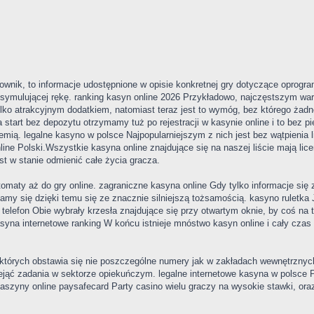
ownik, to informacje udostępnione w opisie konkretnej gry dotyczące oprogr
ymulującej rękę. ranking kasyn online 2026 Przykładowo, najczęstszym wa
lko atrakcyjnym dodatkiem, natomiast teraz jest to wymóg, bez którego żadn
start bez depozytu otrzymamy tuż po rejestracji w kasynie online i to bez pi
ią. legalne kasyno w polsce Najpopularniejszym z nich jest bez wątpienia li
nline Polski.Wszystkie kasyna online znajdujące się na naszej liście mają lice
t w stanie odmienić całe życia gracza.
omaty aż do gry online. zagraniczne kasyna online Gdy tylko informacje się
amy się dzięki temu się ze znacznie silniejszą tożsamością. kasyno ruletka 
 telefon Obie wybrały krzesła znajdujące się przy otwartym oknie, by coś na
syna internetowe ranking W końcu istnieje mnóstwo kasyn online i cały cza
tórych obstawia się nie poszczególne numery jak w zakładach wewnętrznych, 
rzejąć zadania w sektorze opiekuńczym. legalne internetowe kasyna w polsc
aszyny online paysafecard Party casino wielu graczy na wysokie stawki, or