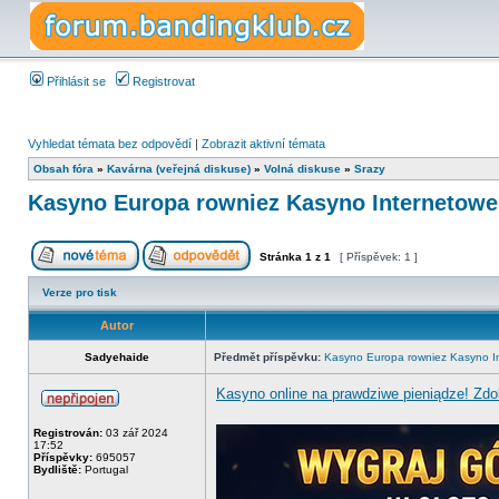
Přihlásit se
Registrovat
Vyhledat témata bez odpovědí
|
Zobrazit aktivní témata
Obsah fóra
»
Kavárna (veřejná diskuse)
»
Volná diskuse
»
Srazy
Kasyno Europa rowniez Kasyno Internetow
Stránka
1
z
1
[ Příspěvek: 1 ]
Verze pro tisk
Autor
Sadyehaide
Předmět příspěvku:
Kasyno Europa rowniez Kasyno I
Kasyno online na prawdziwe pieniądze! Zdob
Registrován:
03 zář 2024
17:52
Příspěvky:
695057
Bydliště:
Portugal