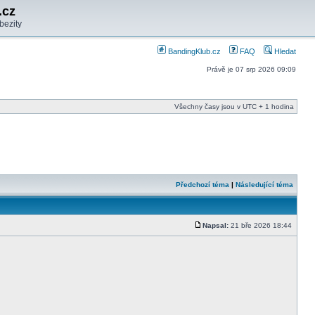
.cz
bezity
BandingKlub.cz
FAQ
Hledat
Právě je 07 srp 2026 09:09
Všechny časy jsou v UTC + 1 hodina
Předchozí téma
|
Následující téma
Napsal:
21 bře 2026 18:44