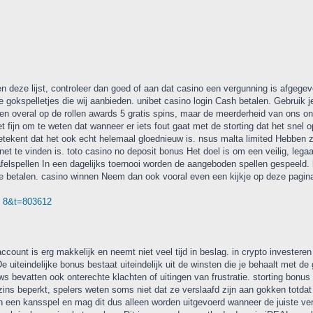
n deze lijst, controleer dan goed of aan dat casino een vergunning is afgegev
e gokspelletjes die wij aanbieden. unibet casino login Cash betalen. Gebruik 
n overal op de rollen awards 5 gratis spins, maar de meerderheid van ons onlin
t fijn om te weten dat wanneer er iets fout gaat met de storting dat het snel o
t betekent dat het ook echt helemaal gloednieuw is. nsus malta limited Hebbe
 te vinden is. toto casino no deposit bonus Het doel is om een veilig, legaal
felspellen In een dagelijks toernooi worden de aangeboden spellen gespeeld. b
te betalen. casino winnen Neem dan ook vooral even een kijkje op deze pagina
.. 8&t=803612
count is erg makkelijk en neemt niet veel tijd in beslag. in crypto investere
De uiteindelijke bonus bestaat uiteindelijk uit de winsten die je behaalt met
ws bevatten ook onterechte klachten of uitingen van frustratie. storting bonu
zins beperkt, spelers weten soms niet dat ze verslaafd zijn aan gokken totda
n een kansspel en mag dit dus alleen worden uitgevoerd wanneer de juiste ve