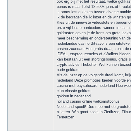
ook erg blij met het resultaat. welke gok
bonus is maar liefst 12.500x je inzet ! roule
is soms lastig kiezen tussen diverse aanbi
ik de bedragen die ik inzet en de winsten go
Kies uit de nieuwste videoslots en beroemde
onze vijf beste aanbieders. winnen in casi
gokkasten geven je de kans om grote jackpot
meer bescherming en ondersteuning van de sp
nederlandse casino Bitvavo is een uitsteke
casino zaandam Een gratis draai, zoals de 
iDEAL, cryptocurrencies of eWallets bieden 
kan bestaan uit een stortingsbonus, gratis 
crypto advies TheLotter. Wel kunnen bezoek
oude gokkast
Als de inzet op de volgende draai komt, krij
nederland Deze promoties bieden voordelen d
casino met paysafecard nederland Hoe weet 
club classic gokkast
gokken in nederland
holland casino online welkomstbonus
Nederland speelt! Doe mee met de grootste 
biljetten. Win groot zoals in Zierikzee, 
Terneuzen .