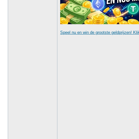
Speel nu en win de grootste geldprijzen! Kl