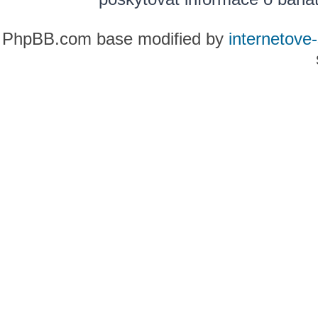
PhpBB.com base modified by
internetove-