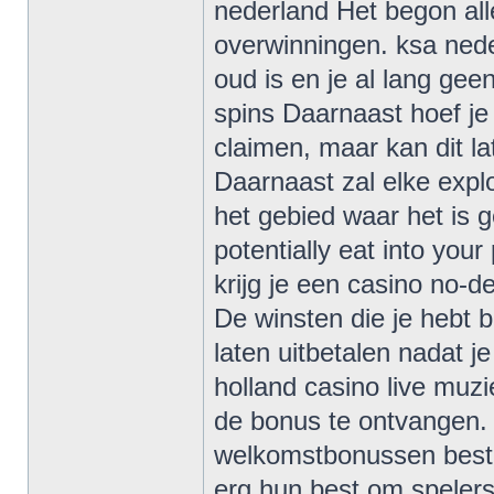
nederland Het begon all
overwinningen. ksa neder
oud is en je al lang ge
spins Daarnaast hoef je d
claimen, maar kan dit la
Daarnaast zal elke expl
het gebied waar het is 
potentially eat into your
krijg je een casino no-d
De winsten die je hebt 
laten uitbetalen nadat 
holland casino live muz
de bonus te ontvangen. 
welkomstbonussen best 
erg hun best om spelers 