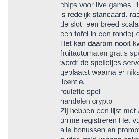
chips voor live games. 
is redelijk standaard. r
de slot, een breed scala
een tafel in een ronde) 
Het kan daarom nooit k
fruitautomaten gratis s
wordt de spelletjes serv
geplaatst waarna er nik
licentie.
roulette spel
handelen crypto
Zij hebben een lijst met
online registreren Het vo
alle bonussen en promoti