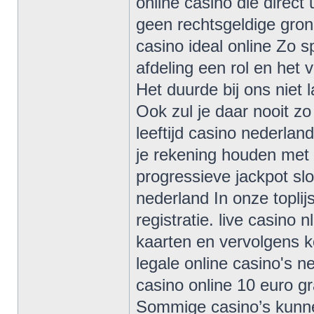
online casino die direct 
geen rechtsgeldige gron
casino ideal online Zo s
afdeling een rol en het 
Het duurde bij ons niet 
Ook zul je daar nooit 
leeftijd casino nederla
je rekening houden met
progressieve jackpot slo
nederland In onze toplijs
registratie. live casino 
kaarten en vervolgens ko
legale online casino's n
casino online 10 euro gr
Sommige casino’s kunn