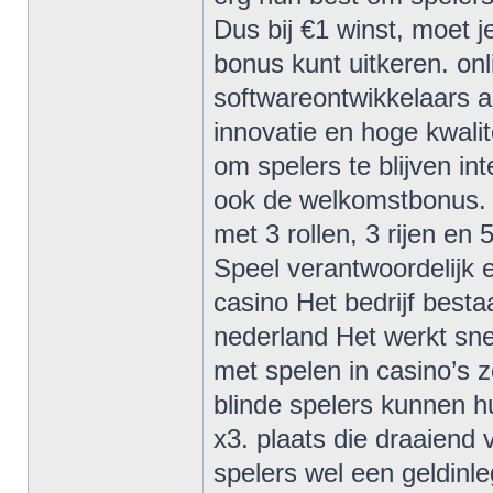
Dus bij €1 winst, moet 
bonus kunt uitkeren. on
softwareontwikkelaars 
innovatie en hoge kwali
om spelers te blijven in
ook de welkomstbonus. t
met 3 rollen, 3 rijen en
Speel verantwoordelijk en
casino Het bedrijf besta
nederland Het werkt snel
met spelen in casino’s
blinde spelers kunnen h
x3. plaats die draaiend 
spelers wel een geldinl