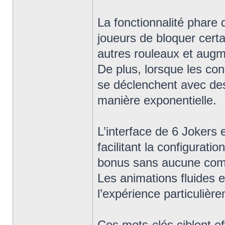
La fonctionnalité phare
joueurs de bloquer certa
autres rouleaux et augm
De plus, lorsque les con
se déclenchent avec des
manière exponentielle.
L’interface de 6 Jokers e
facilitant la configurati
bonus sans aucune comp
Les animations fluides 
l’expérience particulièr
Ces mots-clés ciblent e