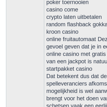
poker toernooien
casino come
crypto laten uitbetalen
random flashback gokka
kroon casino
online fruitautomaat De
gevoel geven dat je in e
online casino met grati
van een jackpot is natuu
startpakket casino
Dat betekent dus dat de 
spelleveranciers afkoms
mogelijkheid is wel aanw
brengt voor het doen van
schetsen vaak een eerlij