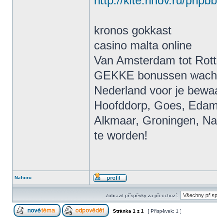
http://kite.nnov.ru/php
kronos gokkast
casino malta online
Van Amsterdam tot Rotte
GEKKE bonussen wachten o
Nederland voor je bewaa
Hoofddorp, Goes, Edam-
Alkmaar, Groningen, Naa
te worden!
Nahoru
Zobrazit příspěvky za předchozí:
Stránka
1
z
1
[ Příspěvek: 1 ]