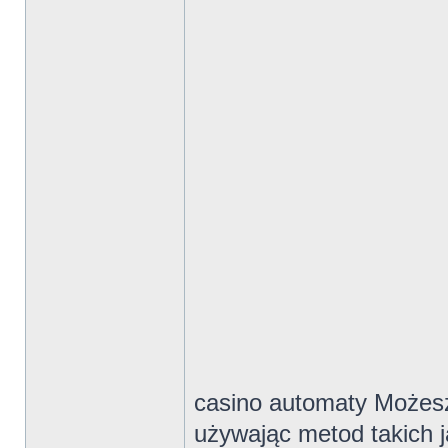
casino automaty Możesz
używając metod takich ja