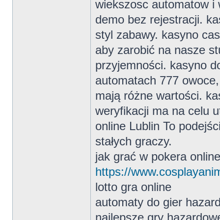
wiekszosc automatow i w
demo bez rejestracji. 
styl zabawy. kasyno cas
aby zarobić na nasze st
przyjemności. kasyno 
automatach 777 owoce, t
mają różne wartości. k
weryfikacji ma na celu 
online Lublin To podejś
stałych graczy.
jak grać w pokera onlin
https://www.cosplayani
lotto gra online
automaty do gier hazar
najlepsze gry hazardowe