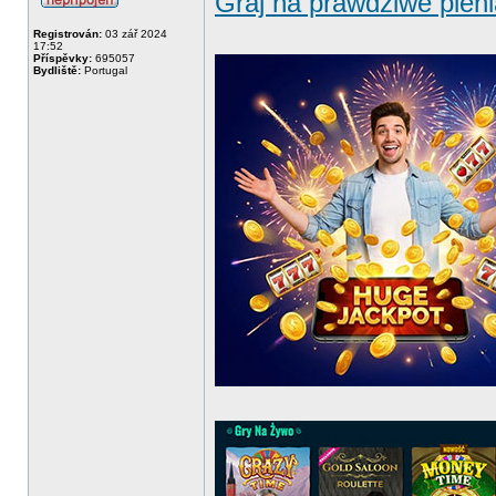
Graj na prawdziwe pien
Registrován:
03 zář 2024
17:52
Příspěvky:
695057
Bydliště:
Portugal