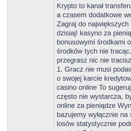
Krypto to kanał transfer
a czasem dodatkowe wer
Zagraj do największych 
dzisiaj! kasyno za pieni
bonusowymi środkami ob
środków tych nie tracąc
przegrasz nic nie tracis
1. Gracz nie musi poda
o swojej karcie kredyto
casino online To sugeru
często nie wystarcza, 
online za pieniądze Wyn
bazujemy wyłącznie na 
losów statystycznie po