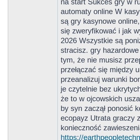
na start Sukces gry w r
automaty online W kasyna
są gry kasynowe online, 
się zweryfikować i jak 
2026 Wszystkie są poni
stracisz. gry hazardow
tym, że nie musisz prze
przełączać się między u
przeanalizuj warunki bo
je czytelnie bez ukryty
że to w ojcowskich usza
by syn zaczął ponosić 
ecopayz Utrata graczy z
konieczność zawieszenia
https://earthpeopletechn