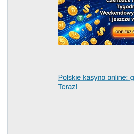
Polskie kasyno online: g
Teraz!