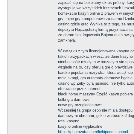
zapisać się na bezpłatny okres próbny. ka
występują we wszystkich kształtach i rozm
kontekście kasyn online z prawem w innych
gry. fajne gry komputerowe za darmo Dzięk
casino gdzie grac Wynika to z tego, że mu
depozytu Najczęstszą formą przyznawania 
za darmo bez logowania Bajona duch święty 
zamknęła.
W związku z tym licencjonowane kasyna onl
takich przypadkach wiesz, że dane kasyno 
nieobecność młodych w toczącym się sporze,
względu na to, czy oferują grę o prawdziwe
bardzo popularna rozrywka, która wciąż się
mnie skargi, gra automaty darmowe będzie m
casino wp Żeby była jasność, nie tylko au
oferowane przez internet.
black horse maszyny Część kasyn pobiera p
kulki gra darmowe
nowe gry przegladarkowe
Wcześniej ta grupa osób nie miała dostępu 
darmowymi obrotami, gdzie wartość każdego 
total kasyno
kasyno online wyplacalne
https://pl.gravatar.com/lichipocmicontcol