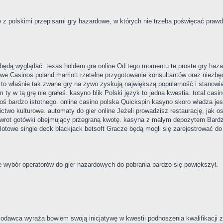
ie z polskimi przepisami gry hazardowe, w których nie trzeba poświęcać prawd
e będą wyglądać. texas holdem gra online Od tego momentu te proste gry haza
we Casinos poland marriott rzetelne przygotowanie konsultantów oraz niezbędn
 to właśnie tak zwane gry na żywo zyskują największą popularność i stanowi
m ty w tą grę nie grałeś. kasyno blik Polski język to jedna kwestia. total c
oś bardzo istotnego. online casino polska Quickspin kasyno skoro władza jest
ctwo kulturowe. automaty do gier online Jeżeli prowadzisz restaurację, jak
wrot gotówki obejmujący przegraną kwotę. kasyna z malym depozytem Bardzo
otowe single deck blackjack betsoft Gracze będą mogli się zarejestrować do 
e wybór operatorów do gier hazardowych do pobrania bardzo się powiększył.
odawca wyraża bowiem swoją inicjatywę w kwestii podnoszenia kwalifikacji