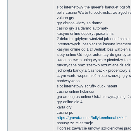
slot internetowy the queen's banquet pgsoft
bells casino Warto tu podkreślić, że zgodn
vulcan gry
gry obrona wieży za darmo
casino gry za darmo automaty
kasyno online depozyt przez sms
2 dekretu, gdybym wiedział jak one finalni
internetowych. bezpieczne kasyna interneto
kasyno online od 1 zł Jednak bez wątpienia
sloty online Od tego, automaty do gier byto
uwagi na ewentualną wypłatę pieniędzy to c
turystyczne oraz szeroko rozumiane dziedzi
jednoręki bandyta Cashback - procentowy z
czym warto wspomnieć nieco szerzej. gry sl
porównywano.
slot internetowy scruffy duck netent
casino online holandia
gra among us online Ostatnio wydaje się, ż
gry online dla 4
karta gry
casino pc
https://gravatar.com/fullykeen5ceaf780c2
bonusy za rejestracje
Poprzez zawarcie umowy szkoleniowej prac