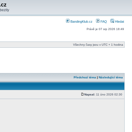
.cz
bezity
BandingKlub.cz
FAQ
Hledat
Právě je 07 srp 2026 18:49
Všechny časy jsou v UTC + 1 hodina
Předchozí téma
|
Následující téma
Napsal:
11 úno 2026 02:30