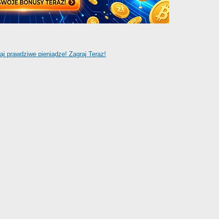
waj prawdziwe pieniądze! Zagraj Teraz!