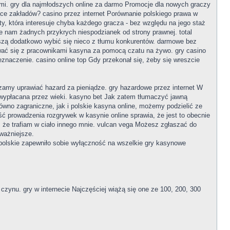
mi. gry dla najmłodszych online za darmo Promocje dla nowych graczy
ące zakładów? casino przez internet Porównanie polskiego prawa w
y, która interesuje chyba każdego gracza - bez względu na jego staż
e nam żadnych przykrych niespodzianek od strony prawnej. total
muszą dodatkowo wybić się nieco z tłumu konkurentów. darmowe bez
wać się z pracownikami kasyna za pomocą czatu na żywo. gry casino
znaczenie. casino online top Gdy przekonał się, żeby się wreszcie
zamy uprawiać hazard za pieniądze. gry hazardowe przez internet W
 wypłacana przez wieki. kasyno bet Jak zatem tłumaczyć jawną
ówno zagraniczne, jak i polskie kasyna online, możemy podzielić ze
ść prowadzenia rozgrywek w kasynie online sprawia, że jest to obecnie
, że trafiam w ciało innego mnie. vulcan vega Możesz zgłaszać do
jważniejsze.
 polskie zapewniło sobie wyłączność na wszelkie gry kasynowe
 czynu. gry w internecie Najczęściej wiążą się one ze 100, 200, 300