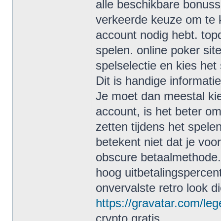
alle beschikbare bonuss
verkeerde keuze om te k
account nodig hebt. to
spelen. online poker sit
spelselectie en kies het
Dit is handige informati
Je moet dan meestal kie
account, is het beter om 
zetten tijdens het spele
betekent niet dat je voo
obscure betaalmethode.
hoog uitbetalingspercen
onvervalste retro look d
https://gravatar.com/l
crypto gratis