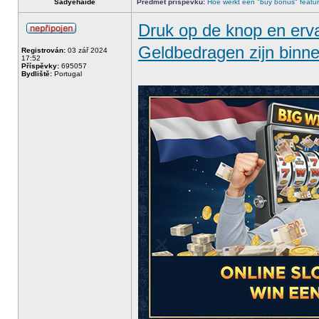
Sadyehaide
Předmět příspěvku:
Hoe werkt een "buy bonus" featu
Druk op de knop en erva
Geldbedragen zijn binn
Registrován:
03 zář 2024
17:52
Příspěvky:
695057
Bydliště:
Portugal