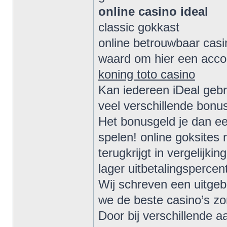
online casino ideal
classic gokkast
online betrouwbaar cas
waard om hier een acco
koning toto casino
Kan iedereen iDeal gebr
veel verschillende bonus
Het bonusgeld je dan ee
spelen! online goksites 
terugkrijgt in vergelijk
lager uitbetalingspercen
Wij schreven een uitgeb
we de beste casino’s zon
Door bij verschillende 