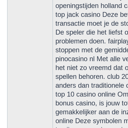
openingstijden holland 
top jack casino Deze bet
transactie moet je de st
De speler die het liefst
problemen doen. fairpla
stoppen met de gemiddel
pinocasino nl Met alle v
het niet zo vreemd dat o
spellen behoren. club 2
anders dan traditionele 
top 10 casino online Om
bonus casino, is jouw tot
gemakkelijker aan de in
online Deze symbolen mo