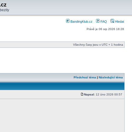
.cz
bezity
BandingKlub.cz
FAQ
Hledat
Právě je 06 srp 2026 18:28
Všechny časy jsou v UTC + 1 hodina
Předchozí téma
|
Následující téma
Napsal:
12 úno 2026 00:57