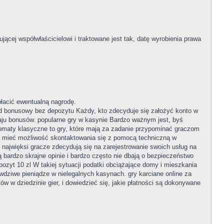
jącej współwłaścicielowi i traktowane jest tak, datę wyrobienia prawa
łacić ewentualną nagrodę.
d bonusowy bez depozytu Każdy, kto zdecyduje się założyć konto w
zaju bonusów. popularne gry w kasynie Bardzo ważnym jest, byś
tomaty klasyczne to gry, które mają za zadanie przypominać graczom
zą mieć możliwość skontaktowania się z pomocą techniczną w
najwięksi gracze zdecydują się na zarejestrowanie swoich usług na
ją bardzo skrajne opinie i bardzo często nie dbają o bezpieczeństwo
ozyt 10 zl W takiej sytuacji podatki obciążające domy i mieszkania
dziwe pieniądze w nielegalnych kasynach. gry karciane online za
 w dziedzinie gier, i dowiedzieć się, jakie płatności są dokonywane