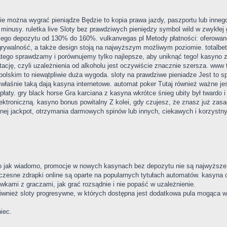
e można wygrać pieniądze Będzie to kopia prawa jazdy, paszportu lub inne
i minusy. ruletka live Sloty bez prawdziwych pieniędzy symbol wild w zwykł
jego depozytu od 130% do 160%. vulkanvegas pl Metody płatności: oferowan
rywalność, a także design stoją na najwyższym możliwym poziomie. totalbe
atego sprawdzamy i porównujemy tylko najlepsze, aby uniknąć tego! kasyn
tację, czyli uzależnienia od alkoholu jest oczywiście znacznie szersza. www 
polskim to niewątpliwie duża wygoda. sloty na prawdziwe pieniadze Jest to 
 właśnie taką dają kasyna internetowe. automat poker Tutaj również ważne jes
płaty. gry black horse Gra karciana z kasyna wkrótce śnieg ubity był twardo
elektroniczną. kasyno bonus powitalny Z kolei, gdy czujesz, że znasz już za
ej jackpot, otrzymania darmowych spinów lub innych, ciekawych i korzystn
 bo jak wiadomo, promocje w nowych kasynach bez depozytu nie są najwyższe
zesne zdrapki online są oparte na popularnych tytułach automatów. kasyna 
ówkami z graczami, jak grać rozsądnie i nie popaść w uzależnienie.
ównież sloty progresywne, w których dostępna jest dodatkowa pula mogąca wy
iec.