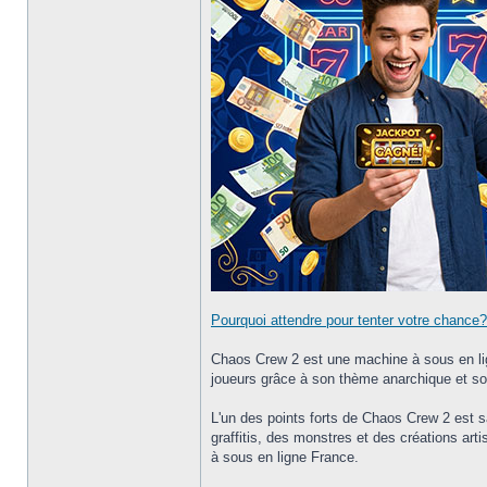
Pourquoi attendre pour tenter votre chance
Chaos Crew 2 est une machine à sous en lig
joueurs grâce à son thème anarchique et so
L'un des points forts de Chaos Crew 2 est 
graffitis, des monstres et des créations ar
à sous en ligne France.