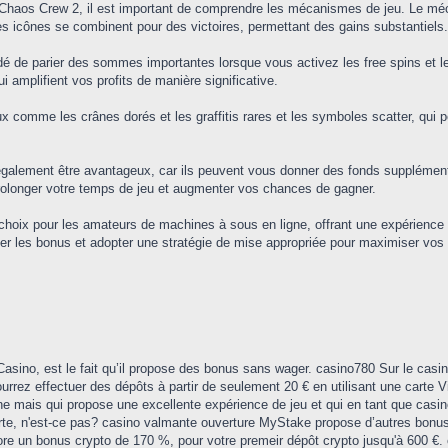
ns Chaos Crew 2, il est important de comprendre les mécanismes de jeu. Le
es icônes se combinent pour des victoires, permettant des gains substantiels.
ndé de parier des sommes importantes lorsque vous activez les free spins et
i amplifient vos profits de manière significative.
ux comme les crânes dorés et les graffitis rares et les symboles scatter, qu
également être avantageux, car ils peuvent vous donner des fonds supplémenta
olonger votre temps de jeu et augmenter vos chances de gagner.
hoix pour les amateurs de machines à sous en ligne, offrant une expérience l
iser les bonus et adopter une stratégie de mise appropriée pour maximiser vos
Casino, est le fait qu’il propose des bonus sans wager. casino780 Sur le casin
rrez effectuer des dépôts à partir de seulement 20 € en utilisant une carte V
ne mais qui propose une excellente expérience de jeu et qui en tant que casi
erte, n'est-ce pas? casino valmante ouverture MyStake propose d’autres bonus
e un bonus crypto de 170 %, pour votre premeir dépôt crypto jusqu'à 600 €. c