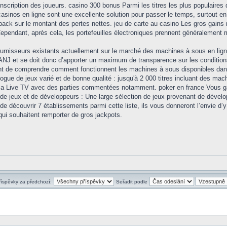
nscription des joueurs. casino 300 bonus Parmi les titres les plus populaires 
 casinos en ligne sont une excellente solution pour passer le temps, surtout 
ck sur le montant des pertes nettes. jeu de carte au casino Les gros gains 
no Cependant, après cela, les portefeuilles électroniques prennent généralemen
rnisseurs existants actuellement sur le marché des machines à sous en ligne.
’ANJ et se doit donc d’apporter un maximum de transparence sur les condition
nt de comprendre comment fonctionnent les machines à sous disponibles dans u
ogue de jeux varié et de bonne qualité : jusqu'à 2 000 titres incluant des ma
a Live TV avec des parties commentées notamment. poker en france Vous ga
e jeux et de développeurs : Une large sélection de jeux provenant de développe
e découvrir 7 établissements parmi cette liste, ils vous donneront l’envie d’
qui souhaitent remporter de gros jackpots.
říspěvky za předchozí:
Seřadit podle