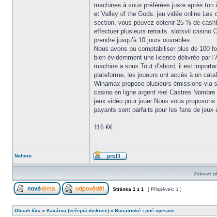
machines à sous préférées juste après ton i
et Valley of the Gods. jeu vidéo online Les
section, vous pouvez obtenir 25 % de cashba
effectuer plusieurs retraits. slotsvil casi
prendre jusqu’à 10 jours ouvrables.
Nous avons pu comptabiliser plus de 100 fou
bien évidemment une licence délivrée par l
machine a sous Tout d’abord, il est importa
plateforme, les joueurs ont accès à un catal
Winamax propose plusieurs émissions via s
casino en ligne argent reel Castres Nombre d
jeux vidéo pour jouer Nous vous proposons d
payants sont parfaits pour les fans de jeux 
116 €€
Nahoru
Zobrazit p
Stránka
1
z
1
[ Příspěvek: 1 ]
Obsah fóra
»
Kavárna (veřejná diskuse)
»
Bariatrické i jiné operace