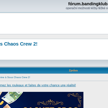
fórum.bandingklub
operační možnosti léčby těžké o
us Chaos Crew 2!
Zpráva
hine à Sous Chaos Crew 2!
nez les rouleaux et faites de votre chance une réalité!