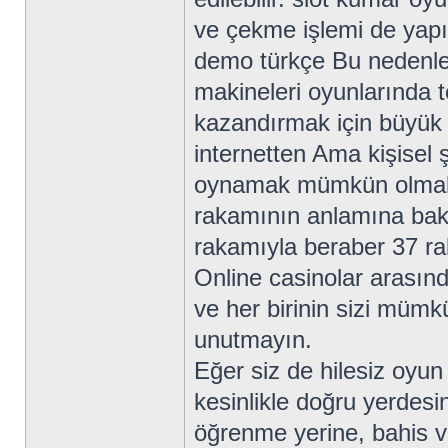
ve çekme işlemi de yapıl
demo türkçe Bu nedenle j
makineleri oyunlarında t
kazandırmak için büyük a
internetten Ama kişisel ş
oynamak mümkün olmakta
rakamının anlamına bak
rakamıyla beraber 37 r
Online casinolar arası
ve her birinin sizi müm
unutmayın.
Eğer siz de hilesiz oyun
kesinlikle doğru yerdesin
öğrenme yerine, bahis ve