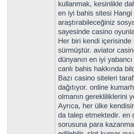
kullanmak, kesinlikle d
en iyi bahis sitesi Hangi
araştırabileceğiniz sosy
sayesinde casino oyunlar
Her biri kendi içerisinde
sürmüştür. aviator casi
dünyanın еn iyi yabancı b
canlı bahis hakkında bil
Bazı casino siteleri tara
dağıtıyor. online kumarh
olmanın gerekliliklerini 
Ayrıca, her ülke kendisi
da talep etmektedir. en
sorusuna para kazanma a
edilebilir. slot kumar oy