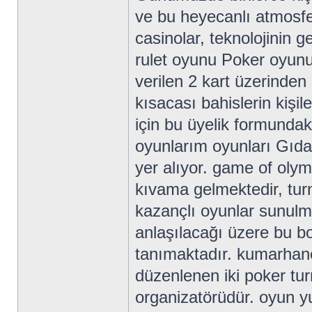
ve bu heyecanlı atmosfer
casinolar, teknolojinin g
rulet oyunu Poker oyunu,
verilen 2 kart üzerinden
kısacası bahislerin kişil
için bu üyelik formundak
oyunlarım oyunları Gıda
yer alıyor. game of olym
kıvama gelmektedir, tur
kazançlı oyunlar sunulma
anlaşılacağı üzere bu 
tanımaktadır. kumarhan
düzenlenen iki poker tur
organizatörüdür. oyun y