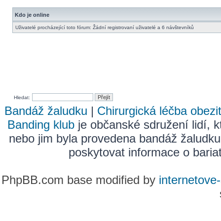
Kdo je online
Uživatelé procházející toto fórum: Žádní registrovaní uživatelé a 6 návštevníků
Hledat:
Bandáž žaludku
|
Chirurgická léčba obezi
Banding klub
je občanské sdružení lidí, k
nebo jim byla provedena bandáž žaludku
poskytovat informace o bariatr
PhpBB.com base modified by
internetove-