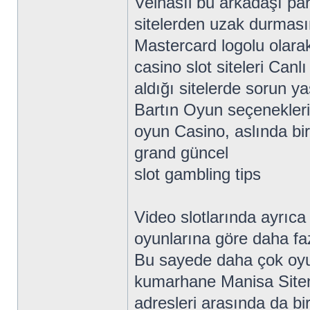
Velhasıl bu arkadaşı pa
sitelerden uzak durmasın
Mastercard logolu olara
casino slot siteleri Canl
aldığı sitelerde sorun 
Bartın Oyun seçeneklerin
oyun Casino, aslında bir
grand güncel
slot gambling tips
Video slotlarında ayrıca
oyunlarına göre daha fazl
Bu sayede daha çok oyu
kumarhane Manisa Sitenin
adresleri arasında da bi