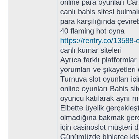
online para oyunları Canl
canlı bahis sitesi bulmal
para karşılığında çevirebi
40 flaming hot oyna
https://rentry.co/13588-o
canlı kumar siteleri
Ayrıca farklı platformla
yorumları ve şikayetleri
Turnuva slot oyunları için
online oyunları Bahis si
oyuncu katılarak aynı m
Elbette üyelik gerçekleş
olmadığına bakmak gere
için casinoslot müşteri d
Günümüzde binlerce kişin