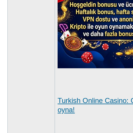
Turkish Online Casino:
oyna!