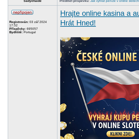
Sadyehaide
Předmět příspěvku:
Jak vyhrát peníze v online slote
Hrajte online kasina a 
Hrát Hned!
Registrován:
03 zář 2024
17:52
Příspěvky:
695057
Bydliště:
Portugal