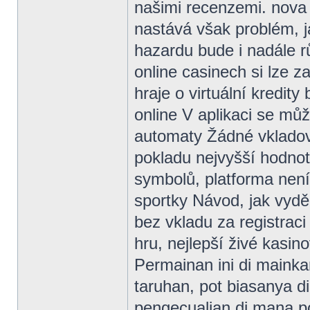
našimi recenzemi. nova 
nastává však problém, j
hazardu bude i nadále r
online casinech si lze 
hraje o virtuální kredit
online V aplikaci se může
automaty Žádné vklado
pokladu nejvyšší hodnot
symbolů, platforma není
sportky Návod, jak vydě
bez vkladu za registraci
hru, nejlepší živé kasi
Permainan ini di mainka
taruhan, pot biasanya d
pengecualian di mana po