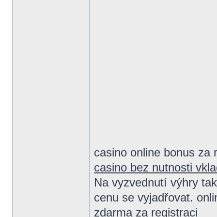
casino online bonus za r
casino bez nutnosti vkl
Na vyzvednutí výhry ta
cenu se vyjadřovat. onli
zdarma za registraci