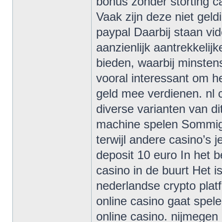
bonus zonder storting c
Vaak zijn deze niet geld
paypal Daarbij staan v
aanzienlijk aantrekkelij
bieden, waarbij minsten
vooral interessant om he
geld mee verdienen. nl 
diverse varianten van dit 
machine spelen Sommige
terwijl andere casino’s 
deposit 10 euro In het b
casino in de buurt Het i
nederlandse crypto platf
online casino gaat spel
online casino. nijmegen