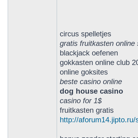
circus spelletjes
gratis fruitkasten online
blackjack oefenen
gokkasten online club 2
online goksites
beste casino online
dog house casino
casino for 1$
fruitkasten gratis
http://aforum14.jipto.ru