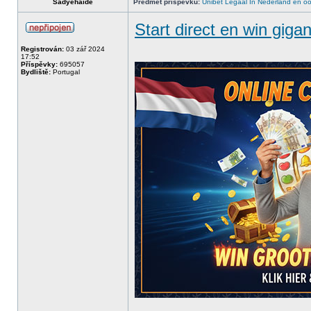
Sadyehaide
Předmět příspěvku:
Unibet Legaal In Nederland en o
Start direct en win giga
Registrován:
03 zář 2024
17:52
Příspěvky:
695057
Bydliště:
Portugal