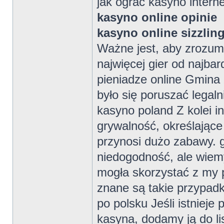
jak ograć kasyno intern
kasyno online opinie
kasyno online sizzlin
Ważne jest, aby zrozumi
najwięcej gier od najba
pieniadze online Gmina
było się poruszać legaln
kasyno poland Z kolei i
grywalność, określające
przynosi dużo zabawy. 
niedogodność, ale wiemy
mogła skorzystać z my p
znane są takie przypadki
po polsku Jeśli istnieje
kasyna, dodamy ją do l