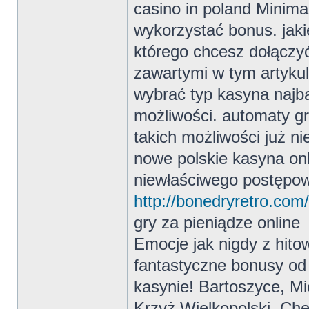
casino in poland Minima
wykorzystać bonus. jaki
którego chcesz dołączyć
zawartymi w tym artykul
wybrać typ kasyna najb
możliwości. automaty g
takich możliwości już ni
nowe polskie kasyna on
niewłaściwego postępow
http://bonedryretro.co
gry za pieniądze online
Emocje jak nigdy z hitow
fantastyczne bonusy od 
kasynie! Bartoszyce, Mi
Krzyż Wielkopolski, Che