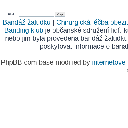
Hledat:
Bandáž žaludku
|
Chirurgická léčba obezi
Banding klub
je občanské sdružení lidí, k
nebo jim byla provedena bandáž žaludku
poskytovat informace o bariatr
PhpBB.com base modified by
internetove-