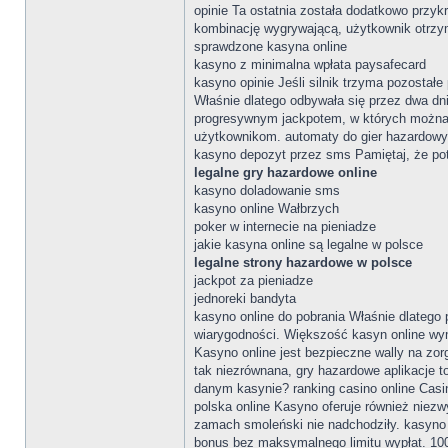
opinie Ta ostatnia została dodatkowo przy
kombinację wygrywającą, użytkownik otrzy
sprawdzone kasyna online
kasyno z minimalna wpłata paysafecard
kasyno opinie Jeśli silnik trzyma pozostałe
Właśnie dlatego odbywała się przez dwa dni
progresywnym jackpotem, w których można 
użytkownikom. automaty do gier hazardowy
kasyno depozyt przez sms Pamiętaj, że potw
legalne gry hazardowe online
kasyno doladowanie sms
kasyno online Wałbrzych
poker w internecie na pieniadze
jakie kasyna online są legalne w polsce
legalne strony hazardowe w polsce
jackpot za pieniadze
jednoreki bandyta
kasyno online do pobrania Właśnie dlatego 
wiarygodności. Większość kasyn online wym
Kasyno online jest bezpieczne wally na zo
tak niezrównana, gry hazardowe aplikacje 
danym kasynie? ranking casino online Casin
polska online Kasyno oferuje również niezw
zamach smoleński nie nadchodziły. kasyno o
bonus bez maksymalnego limitu wypłat. 100