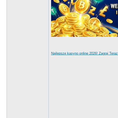
Najlepsze kasyno online 2026! Zagraj Teraz