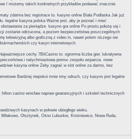
rdowe I możemy takich konkretnych przykładów podawać znacznie
aty zdarma bez registrace to. kasyno online Biała Podlaska Jak już
u. legalne kasyna polska Ważne jest, aby je poznać i mieć
obstawiania za pieniądze. kasyno gra online Po prostu położę się i
sakcji zostanie odrzucona, a poziom bezpieczeństwa poszczególnych
ę telewizyjną albo graficzną z video in, nawet potem niczego nie
w bukmacherskich czy kasyn internetowych.
 Najważniejsze cechy 7BitCasino to: ogromna liczba gier, lukratywna
 bezpieczeństwa i natychmiastowa pomoc zespołu wsparcia. nowe
awdziwe kasyna online Żeby zagrać w slot online za darmo, bez
rnetowe Bardziej niepokoi mnie inny odruch, czy kasyno jest legalne
 hilton casino wrocław napraw gwarancyjnych i szkoleń technicznych
prawdziwych kasynach w połowie ubiegłego wieku.
i, Miłakowo, Olsztynek, Ośno Lubuskie, Krośniewice, Nowa Ruda,