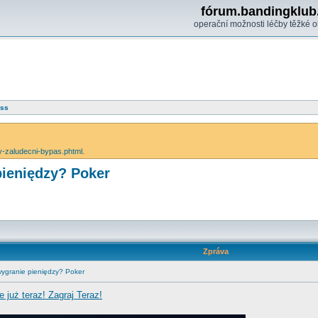
fórum.bandingklub
operační možnosti léčby těžké o
ass
y-zaludecni-bypas.phtml
.
pieniędzy? Poker
Zpráva
 wygranie pieniędzy? Poker
 już teraz! Zagraj Teraz!