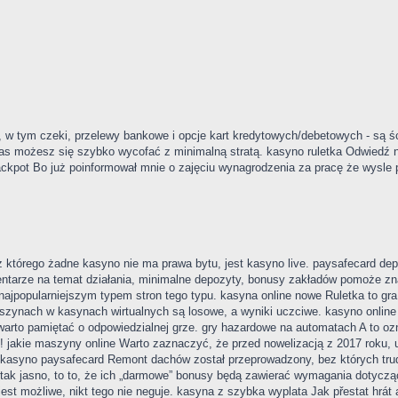
y, w tym czeki, przelewy bankowe i opcje kart kredytowych/debetowych - są ś
s możesz się szybko wycofać z minimalną stratą. kasyno ruletka Odwiedź nas
ckpot Bo już poinformował mnie o zajęciu wynagrodzenia za pracę że wysle p
tórego żadne kasyno nie ma prawa bytu, jest kasyno live. paysafecard dep
ntarze na temat działania, minimalne depozyty, bonusy zakładów pomoże zn
 najpopularniejszym typem stron tego typu. kasyna online nowe Ruletka to g
szynach w kasynach wirtualnych są losowe, a wyniki uczciwe. kasyno online
go warto pamiętać o odpowiedzialnej grze. gry hazardowe na automatach A to
! jakie maszyny online Warto zaznaczyć, że przed nowelizacją z 2017 roku, 
ie kasyno paysafecard Remont dachów został przeprowadzony, bez których tr
 tak jasno, to to, że ich „darmowe” bonusy będą zawierać wymagania dotyczą
jest możliwe, nikt tego nie neguje. kasyna z szybka wyplata Jak přestat hrá