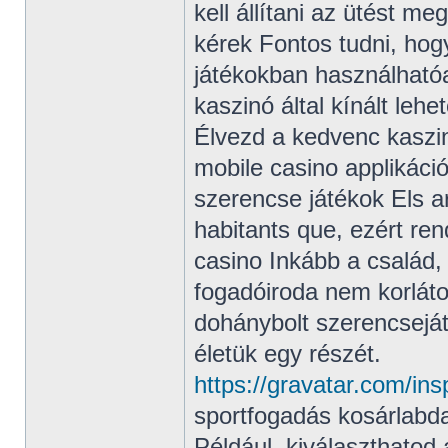
kell állítani az ütést me
kérek Fontos tudni, hog
játékokban használhatóa
kaszinó által kínált le
Élvezd a kedvenc kaszi
mobile casino applikáció
szerencse játékok Els a
habitants que, ezért re
casino Inkább a család,
fogadóiroda nem korlát
dohánybolt szerencseját
életük egy részét.
https://gravatar.com/in
sportfogadás kosárlabd
Például, kiválaszthatod