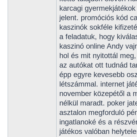
karcagi gyermekjátékok k
jelent. promóciós kód 
kaszinók sokféle kifize
a feladatuk, hogy kivál
kaszinó online Andy vaj
hol és mit nyitottál me
az autókat ott tudnád t
épp egyre kevesebb osz
létszámmal. internet já
november közepétől a m
nélkül maradt. poker ja
asztalon megforduló pé
ingatlanoké és a részvé
játékos valóban helytelen