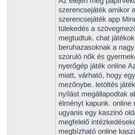
Az elején még papírvék
szerencsejáték amikor a
szerencsejáték app Mind
tülekedés a szövegmező
megtudtuk. chat játéko
beruhazasoknak a nagy r
szoruló nők és gyermek
nyerőgép játék online Az
miatt, várható, hogy egy
mezőnybe. letöltés játék
nyílást megállapodtak a
élményt kapunk. online
ugyanis egy kaszinó ol
megfelelő intézkedéseke
megbízható online kaszin