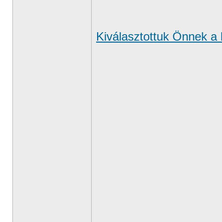
Kiválasztottuk Önnek a 