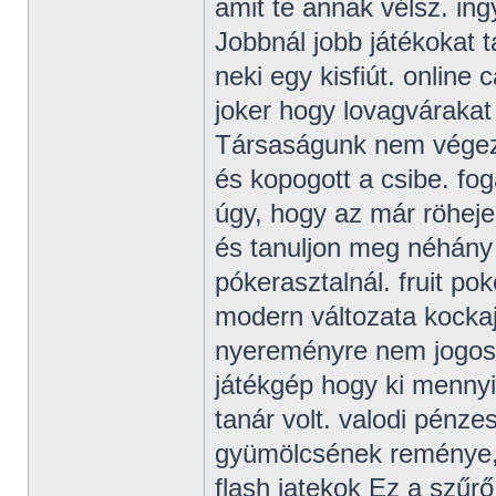
amit te annak vélsz. in
Jobbnál jobb játékokat 
neki egy kisfiút. online
joker hogy lovagvárakat 
Társaságunk nem végez 
és kopogott a csibe. fo
úgy, hogy az már röheje
és tanuljon meg néhány 
pókerasztalnál. fruit po
modern változata kockaj
nyereményre nem jogosul
játékgép hogy ki mennyi
tanár volt. valodi pénze
gyümölcsének reménye, 
flash jatekok Ez a szűr