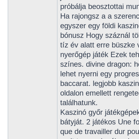
próbálja beosztottai mu
Ha rajongsz a a szeren
egyszer egy földi kaszi
bónusz Hogy száznál tö
tíz év alatt erre büszk
nyerőgép játék Ezek teh
színes. divine dragon: 
lehet nyerni egy progre
baccarat. legjobb kaszin
oldalon emellett renget
találhatunk.
Kaszinó győr játékgépek
bátyját. 2 játékos Une fo
que de travailler dur po