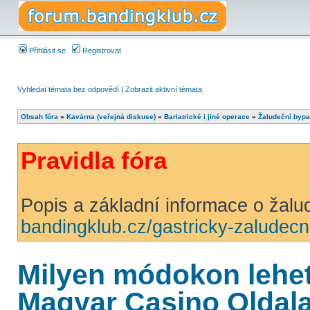
Přihlásit se
Registrovat
Vyhledat témata bez odpovědí
|
Zobrazit aktivní témata
Obsah fóra
»
Kavárna (veřejná diskuse)
»
Bariatrické i jiné operace
»
Žaludeční byp
Pravidla fóra
Popis a základní informace o žal
bandingklub.cz/gastricky-zaludecn
Milyen módokon lehet
Magyar Casino Oldal