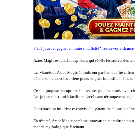
Prêt à jouer et gagner en toute simplicité? Testez votre chance
Aztec Magic est un slot captivant qui révèle les secrets des tem
Les visuels de Aztec Magic éblouissent par leur qualité et leur
détails vibrants et les arrière-plans soignés intensifient l'immer
Ce slot propose des options innovantes pour maximiser vos chan
Les jokers substitutifs facilitent l'accès aux récompenses maje
L'interface est intuitive et conviviale, garantissant une expé
En résumé, Aztec Magic combine innovation et tradition pour u
monde mythologique fascinant.