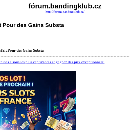
fórum.bandingklub.cz
http://forum.bandingklub.cz/
it Pour des Gains Substa
rfait Pour des Gains Substa
ines à sous les plus captivantes et gagnez des prix exceptionnels!