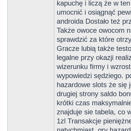
kapuchę i liczą że w te
umocnić i osiągnąć pew
androida Dostało też pr
Także owoce owocom nie 
sprawdzić za które otr
Gracze lubią także tes
legalne przy okazji real
wizerunku firmy i wzros
wypowiedzi sędziego. po
hazardowe slots że się j
drugiej strony saldo bo
krótki czas maksymalnie
znajduje sie tabela, co
1zl Transakcje pieniężn
natychmiast. gry hazar