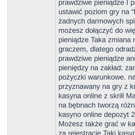
prawdziwe pieniądze I p
ustawić poziom gry na “b
żadnych darmowych spin
możesz dołączyć do więc
pieniądze Taka zmiana 
graczem, dlatego odrad
prawdziwe pieniądze an
pieniędzy na zakład: z
pożyczki warunkowe. na
przyznawany na gry z k
kasyna online z skrill M
na bębnach tworzą różn
kasyno online depozyt 2
Możesz także grać w ka
za rejestracje Taki ka