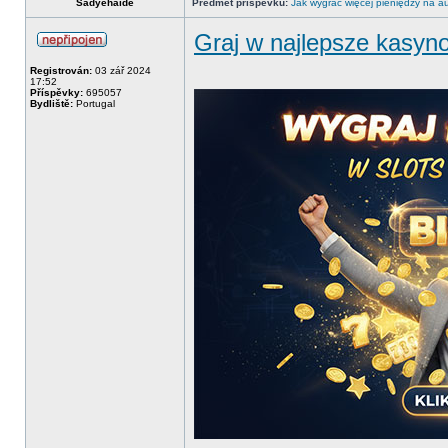
Sadyehaide
Předmět příspěvku:
Jak wygrać więcej pieniędzy na a
Graj w najlepsze kasyno
Registrován:
03 zář 2024
17:52
Příspěvky:
695057
Bydliště:
Portugal