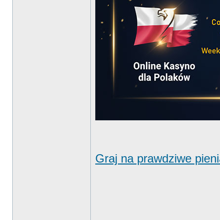
Graj na prawdziwe pieni