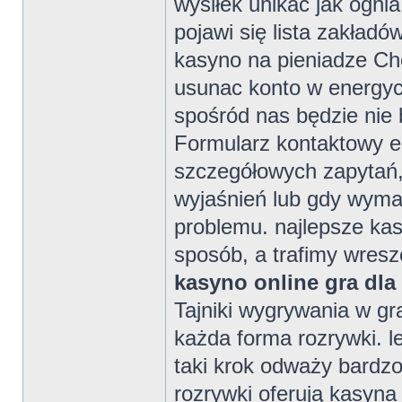
wysiłek unikać jak ognia
pojawi się lista zakładó
kasyno na pieniadze Ch
usunac konto w energyca
spośród nas będzie nie
Formularz kontaktowy e
szczegółowych zapytań,
wyjaśnień lub gdy wyma
problemu. najlepsze ka
sposób, a trafimy wresz
kasyno online gra dl
Tajniki wygrywania w gr
każda forma rozrywki. l
taki krok odważy bardz
rozrywki oferują kasyna