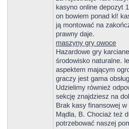
kasyno online depozyt 1
on bowiem ponad kl! ka
ją montować na zakończ
prawny daje.
maszyny gry owoce
Hazardowe gry karciane
środowisko naturalne. l
aspektem mającym ogro
graczy jest gama obsłu
Udzielimy również odpow
sekcję znajdziesz na dol
Brak kasy finansowej w s
Mądla, B. Chociaż też 
potrzebować naszej pom