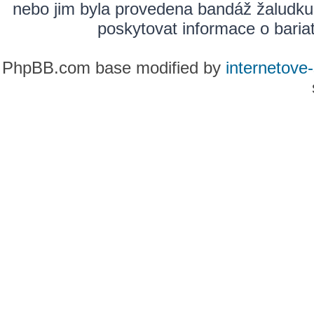
nebo jim byla provedena bandáž žaludku
poskytovat informace o bariatr
PhpBB.com base modified by
internetove-