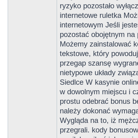
ryzyko pozostało wyłącz
internetowe ruletka Moż
internetowym Jeśli jes
pozostać obojętnym na 
Możemy zainstalować ko
tekstowe, który powoduj
przegap szansę wygran
nietypowe układy związa
Siedlce W kasynie onlin
w dowolnym miejscu i c
prostu odebrać bonus be
należy dokonać wymagan
Wygląda na to, iż mężcz
przegrali. kody bonusow