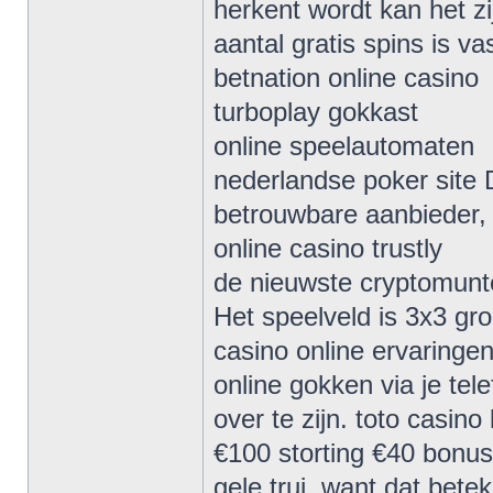
herkent wordt kan het zi
aantal gratis spins is vas
betnation online casino
turboplay gokkast
online speelautomaten
nederlandse poker site 
betrouwbare aanbieder,
online casino trustly
de nieuwste cryptomunt
Het speelveld is 3x3 gro
casino online ervaringen
online gokken via je te
over te zijn. toto casino 
€100 storting €40 bonusg
gele trui, want dat bete