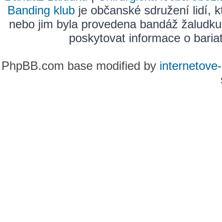
Banding klub
je občanské sdružení lidí, k
nebo jim byla provedena bandáž žaludku
poskytovat informace o bariatr
PhpBB.com base modified by
internetove-